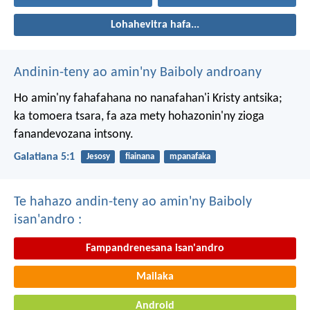
Lohahevitra hafa...
Andinin-teny ao amin'ny Baiboly androany
Ho amin'ny fahafahana no nanafahan'i Kristy antsika;
ka tomoera tsara, fa aza mety hohazonin'ny zioga
fanandevozana intsony.
Galatiana 5:1
Jesosy
fiainana
mpanafaka
Te hahazo andin-teny ao amin'ny Baiboly
isan'andro :
Fampandrenesana isan'andro
Mailaka
Android