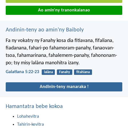
Ao amin'ny tranonkalanao
Andinin-teny ao amin'ny Baiboly
Fa ny vokatry ny Fanahy kosa dia fitiavana, fifaliana,
fiadanana, fahari-po fahamoram-panahy, fanaovan-
tsoa, fahamarinana, fahalemem-panahy, fahononam-
po; tsy misy lalàna manohitra izany.
Galatiana 5:22-23
lalàna
Fanahy
fitahiana
Andinin-teny manaraka !
Hamantatra bebe kokoa
Lohahevitra
Tahirin-kevitra