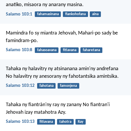
anatiko, misaora ny anarany masina.
Salamo 103:1
fahamasinana
fiankohofana
aina
Mamindra fo sy miantra Jehovah,
Mahari-po sady be
famindram-po.
Salamo 103:8
fahasoavana
fitiavana
faharetana
Tahaka ny halavitry ny atsinanana amin'ny andrefana
No halavitry ny anesorany ny fahotantsika amintsika.
Salamo 103:12
fahotana
famonjena
Tahaka ny fiantràn'ny ray ny zanany
No fiantran'i
Jehovah izay matahotra Azy.
Salamo 103:13
fitiavana
tahotra
Ray