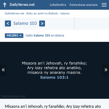
DailyVerses.net
Lohahevitra
Fanoratana anarana
DailyVerses.net
›
Boky ao amin'ny Baiboly
›
Salamo
Salamo 103
Vakio
Salamo 103
an-dalana
MG1865
«
»
Misaora an'i Jehovah, ry fanahiko;
Ary izay rehetra ato