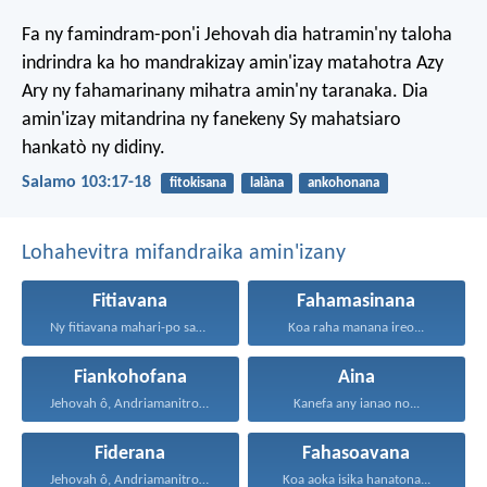
Fa ny famindram-pon'i Jehovah
dia hatramin'ny taloha
indrindra
ka ho mandrakizay amin'izay matahotra Azy
Ary ny fahamarinany mihatra amin'ny taranaka.
Dia
amin'izay mitandrina ny fanekeny
Sy mahatsiaro
hankatò ny didiny.
Salamo 103:17-18
fitokisana
lalàna
ankohonana
Lohahevitra mifandraika amin'izany
Fitiavana
Fahamasinana
Ny fitiavana mahari-po sady...
Koa raha manana ireo...
Fiankohofana
Aina
Jehovah ô, Andriamanitro Hianao...
Kanefa any ianao no...
Fiderana
Fahasoavana
Jehovah ô, Andriamanitro Hianao...
Koa aoka isika hanatona...