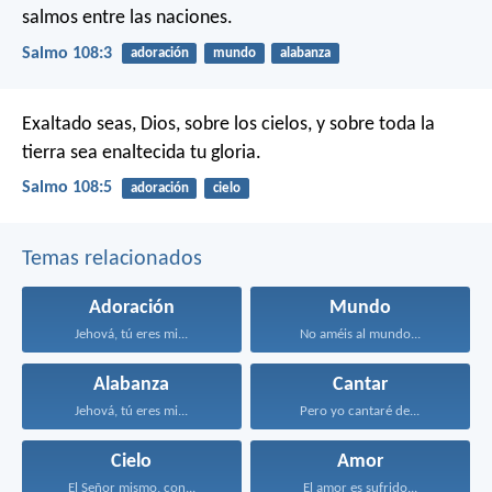
salmos entre las naciones.
Salmo 108:3
adoración
mundo
alabanza
Exaltado seas, Dios, sobre los cielos,
y sobre toda la
tierra sea enaltecida tu gloria.
Salmo 108:5
adoración
cielo
Temas relacionados
Adoración
Mundo
Jehová, tú eres mi...
No améis al mundo...
Alabanza
Cantar
Jehová, tú eres mi...
Pero yo cantaré de...
Cielo
Amor
El Señor mismo, con...
El amor es sufrido...