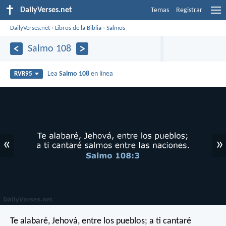
DailyVerses.net
Temas
Registrar
DailyVerses.net
›
Libros de la Biblia
›
Salmos
Salmo 108
Lea
Salmo 108
en línea
RVR95
«
»
Te alabaré, Jehová, entre los pueblos;
a ti cantaré