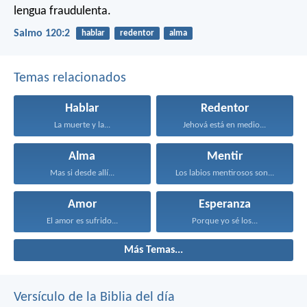
lengua fraudulenta.
Salmo 120:2
hablar
redentor
alma
Temas relacionados
Hablar
Redentor
La muerte y la...
Jehová está en medio...
Alma
Mentir
Mas si desde allí...
Los labios mentirosos son...
Amor
Esperanza
El amor es sufrido...
Porque yo sé los...
Más Temas...
Versículo de la Biblia del día