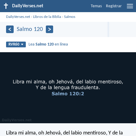
DailyVerses.net
Temas
Registrar
DailyVerses.net
›
Libros de la Biblia
›
Salmos
Salmo 120
Lea
Salmo 120
en línea
RVR60
Libra mi alma, oh Jehová, del labio mentiroso,
Y de la