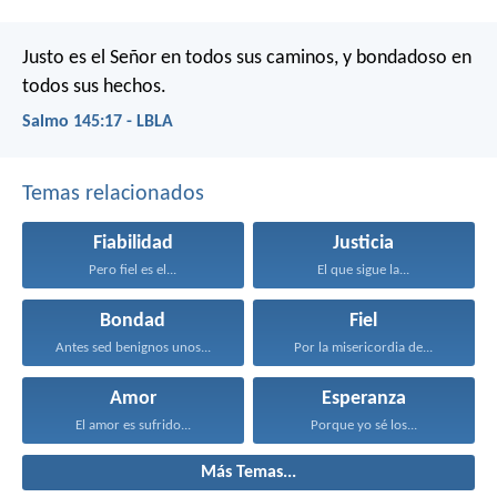
Justo es el Señor en todos sus caminos,
y bondadoso en
todos sus hechos.
Salmo 145:17 - LBLA
Temas relacionados
Fiabilidad
Justicia
Pero fiel es el...
El que sigue la...
Bondad
Fiel
Antes sed benignos unos...
Por la misericordia de...
Amor
Esperanza
El amor es sufrido...
Porque yo sé los...
Más Temas...