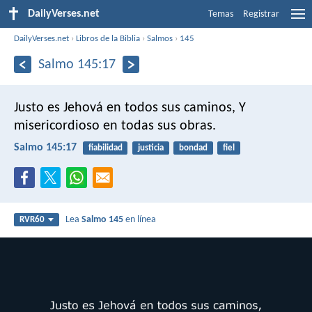
DailyVerses.net
Temas
Registrar
DailyVerses.net
›
Libros de la Biblia
›
Salmos
›
145
Salmo 145:17
Justo es Jehová en todos sus caminos,
Y
misericordioso en todas sus obras.
Salmo 145:17
fiabilidad
justicia
bondad
fiel
Lea
Salmo 145
en línea
RVR60