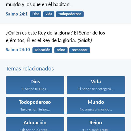
mundo y los que en él habitan.
Salmo 24:1
Dios
vida
todopoderoso
¿Quién es este Rey de la gloria?
El Señor de los
ejércitos,
Él es el Rey de la gloria.
(Selah)
Salmo 24:10
adoración
reino
reconocer
Temas relacionados
Dios
Vida
El Señor tu Dios...
El Señor te protegerá...
Todopoderoso
Mundo
Tuya es, oh Señor...
No améis al mundo...
Adoración
Reino
Oh Señor, tú eres...
¿O no sabéis que...