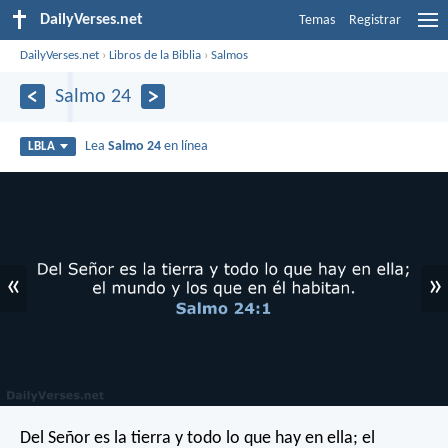
DailyVerses.net
Temas
Registrar
DailyVerses.net
›
Libros de la Biblia
›
Salmos
Salmo 24
Lea
Salmo 24
en línea
LBLA
«
»
Del Señor es la tierra y todo lo que hay en ella;
el