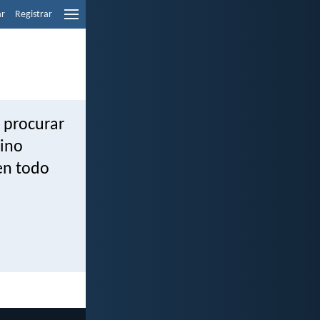
ar
Registrar
a procurar
sino
en todo