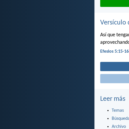
Versículo 
Así que tenga
aprovechando
Efesios 5:15-16
Leer más
Temas
Búsqued
Archivo