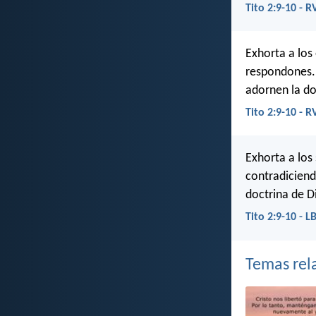
Tito 2:9-10 - 
Exhorta a los
respondones. 
adornen la do
Tito 2:9-10 - 
Exhorta a los
contradiciend
doctrina de D
Tito 2:9-10 - L
Temas rel