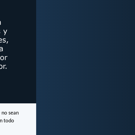
e no sean
en todo