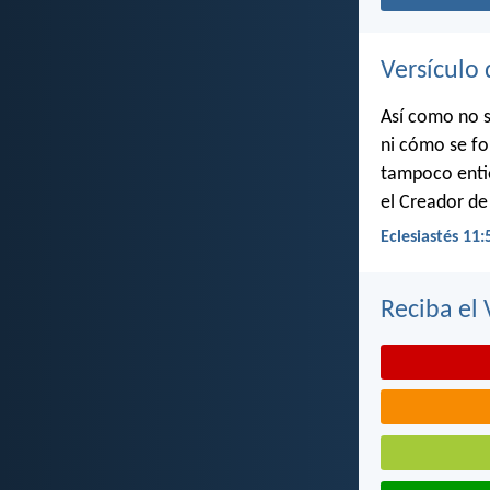
Versículo 
Así como no s
ni cómo se fo
tampoco entie
el Creador de
Eclesiastés 11:
Reciba el 