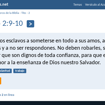
s.net
Temas
Versículo al Az
bros de la Biblia
›
Tito
›
2
o 2:9-10
os esclavos a someterse en todo a sus amos, 
 y a no ser respondones. No deben robarles, 
 que son dignos de toda confianza, para que 
or a la enseñanza de Dios nuestro Salvador.
clavitud
trabajo
o 2
en línea