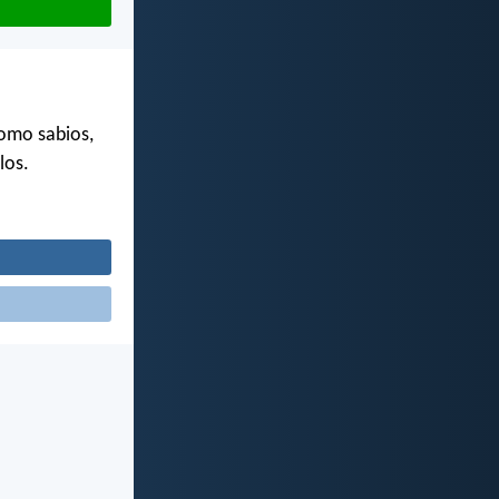
como sabios,
los.