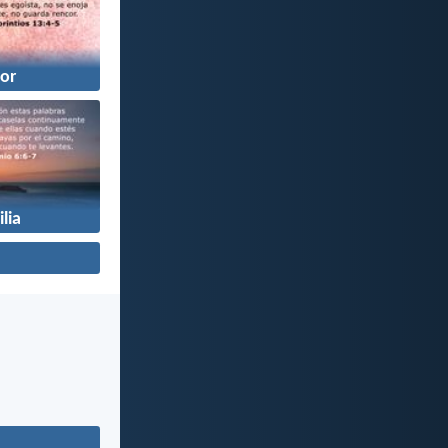
or
lia