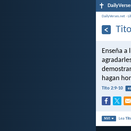
DailyVerse
DailyVerses.net
›
Li
Tit
Enseña a l
agradarles
demostrar
hagan hon
Tito 2:9-10
es
Lea
Tit
NVI