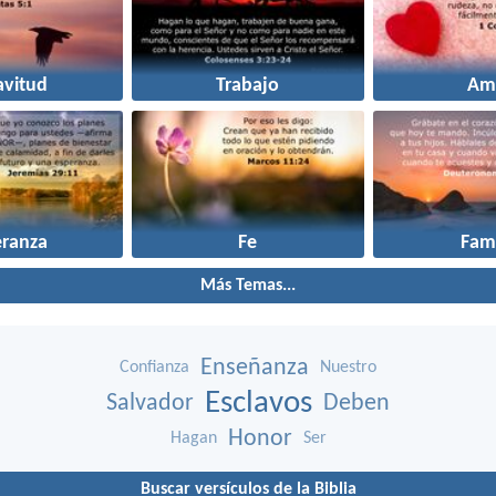
avitud
Trabajo
Am
eranza
Fe
Fami
Más Temas...
Enseñanza
Confianza
Nuestro
Esclavos
Salvador
Deben
Honor
Hagan
Ser
Buscar versículos de la Biblia