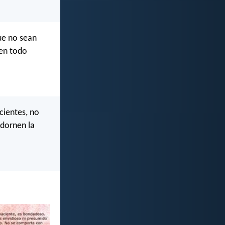
ue no sean
 en todo
cientes, no
adornen la