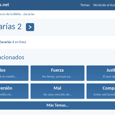
s.net
Temas
Versículo al Az
bros de la Biblia
›
Zacarías
arías 2
Zacarías 2
en línea
acionados
ios
Fuerza
Just
á en medio...
No temas, porque yo...
El que sig
ersión
Mal
Compa
milla mi...
No seas vencido de...
Antes sed bond
Más Temas...