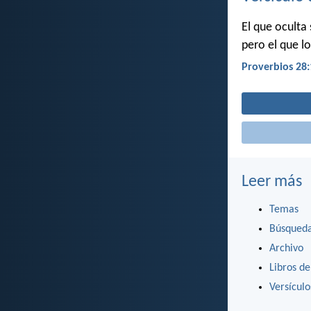
El que oculta
pero el que lo
Proverbios 28:
Leer más
Temas
Búsqued
Archivo
Libros de
Versícul