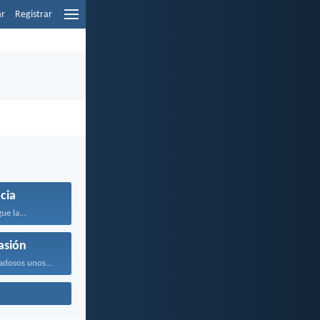
ar
Registrar
icia
ue la...
sión
adosos unos...