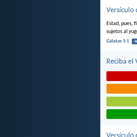
Versículo 
Estad, pues, f
sujetos al yug
Gálatas 5:1
J
Reciba el 
Versículo 