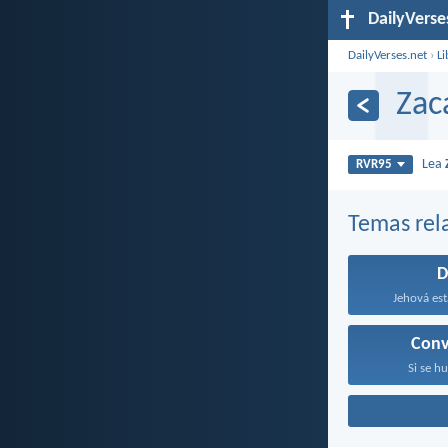
DailyVerse
DailyVerses.net
›
Li
Zac
Lea
RVR95
Temas rel
D
Jehová est
Conv
Si se hu