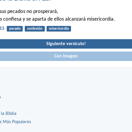
 sus pecados no prosperará,
s confiesa y se aparta de ellos alcanzará misericordia.
13
pecado
confesión
misericordia
Siguiente versículo!
Con imagen
a
 la Biblia
os Más Populares