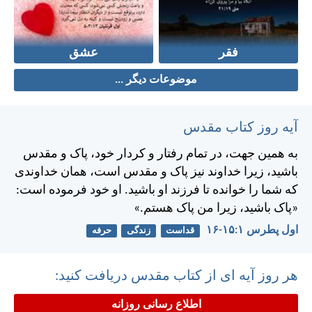
فقر
عشق
موضوعات دیگر ...
آیه روز کتاب مقدس
به همين جهت، در تمام رفتار و كردار خود، پاک و مقدس
باشيد، زيرا خداوند نيز پاک و مقدس است، همان خداوندی
كه شما را خوانده تا فرزند او باشيد. او خود فرموده است:
«پاک باشيد، زيرا من پاک هستم.»
اول پطرس ۱:‏۱۵-‏۱۶
قداست
زندگی
حرفه
هر روز آیه ای از کتاب مقدس دریافت کنید:
اطلاع رسانی روزانه