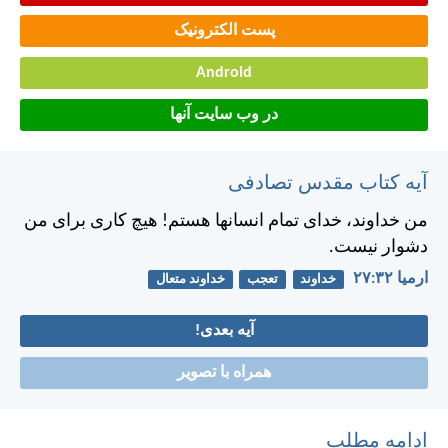
پست الکترونیک
Android
در وب سایت آنها
آیه کتاب مقدس تصادفی
من خداوند، خدای تمام انسانها هستم! هيچ كاری برای من
دشوار نيست.
ارميا ۳۲:‏۲۷
خداوند
تعجب
خداوند متعال
آیه بعدی!
همراه با تصویر
ادامه مطلب