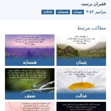
فقيران برسيد.
مزامير ۸۲:‏۳
یتیمان
همسایه
عدالت
مطالب مرتبط
یتیمان
همسایه
عدالت
ضعف