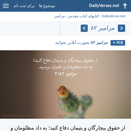
DailyVerses.net
موضوع ها
برای ثبت نام
DailyVerses.net
›
کتابهای کتاب مقدس
›
مزامير
مزامير ۸۲
مزامير ۸۲
بصورت آنلاین بخوانید
PCB
از حقوق بيچارگان و يتيمان دفاع كنيد؛ به داد مظلومان و