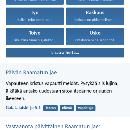
Työ
Rakkaus
Kaikki, mitä teette, se...
Rakkaus on pitkämielinen, rakkaus...
Toivo
Usko
Sillä minä tunnen ajatukseni...
Sentähden minä sanon teille...
Lisää aiheita…
Päivän Raamatun jae
Vapauteen Kristus vapautti meidät. Pysykää siis lujina,
älkääkä antako uudestaan sitoa itseänne orjuuden
ikeeseen.
Galatalaiskirje 5:1
Jeesus
elämä
vapahtaja
Vastaanota päivittäinen Raamatun jae: