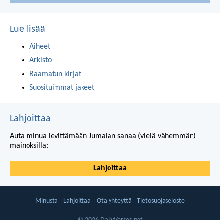
Lue lisää
Aiheet
Arkisto
Raamatun kirjat
Suosituimmat jakeet
Lahjoittaa
Auta minua levittämään Jumalan sanaa (vielä vähemmän)
mainoksilla:
Lahjoittaa
Minusta
Lahjoittaa
Ota yhteyttä
Tietosuojaseloste
© 2026 DailyVerses.net