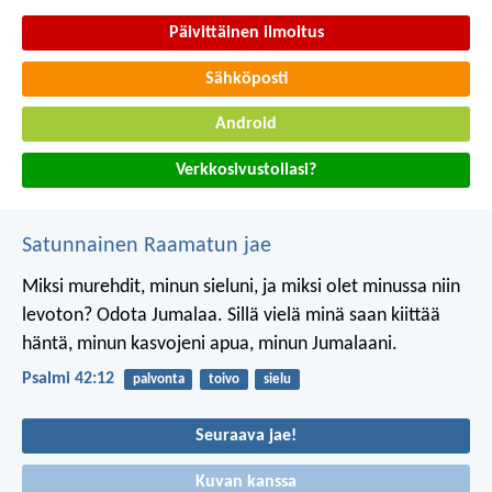
Päivittäinen ilmoitus
Sähköposti
Android
Verkkosivustollasi?
Satunnainen Raamatun jae
Miksi murehdit, minun sieluni,
ja miksi olet minussa niin
levoton?
Odota Jumalaa.
Sillä vielä minä saan kiittää
häntä,
minun kasvojeni apua, minun Jumalaani.
Psalmi 42:12
palvonta
toivo
sielu
Seuraava jae!
Kuvan kanssa