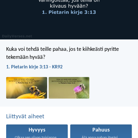
Kuka voi tehdä teille pahaa, jos te kiihkeästi pyritte
tekemään hyvää?
1. Pietarin kirje 3:13 - KR92
Liittyvät aiheet
Hyvyys
Pahuus
Olkaa sen sijaan toisianne...
Älä anna pahan itseäsi...