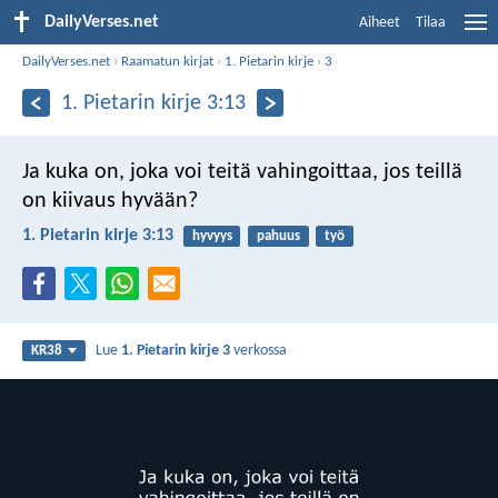
DailyVerses.net
Aiheet
Tilaa
DailyVerses.net
›
Raamatun kirjat
›
1. Pietarin kirje
›
3
1. Pietarin kirje 3:13
Ja kuka on, joka voi teitä vahingoittaa, jos teillä
on kiivaus hyvään?
1. Pietarin kirje 3:13
hyvyys
pahuus
työ
Lue
1. Pietarin kirje 3
verkossa
KR38