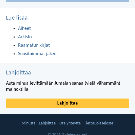
Lue lisää
Aiheet
Arkisto
Raamatun kirjat
Suosituimmat jakeet
Lahjoittaa
Auta minua levittämään Jumalan sanaa (vielä vähemmän)
mainoksilla:
Lahjoittaa
Minusta
Lahjoittaa
Ota yhteyttä
Tietosuojaseloste
© 2026 DailyVerses.net