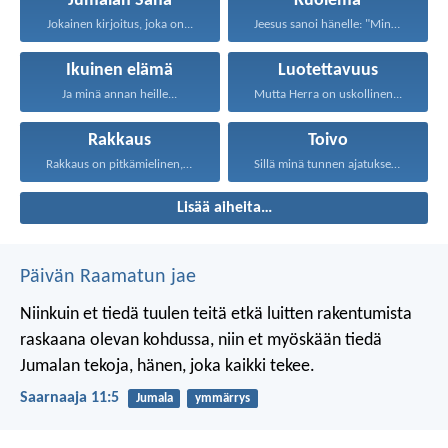
Jumalan Sana
Kuolema
Jokainen kirjoitus, joka on...
Jeesus sanoi hänelle: "Minä...
Ikuinen elämä
Luotettavuus
Ja minä annan heille...
Mutta Herra on uskollinen...
Rakkaus
Toivo
Rakkaus on pitkämielinen, rakkaus...
Sillä minä tunnen ajatukseni...
Lisää aiheita…
Päivän Raamatun jae
Niinkuin et tiedä tuulen teitä
etkä luitten rakentumista
raskaana olevan kohdussa,
niin et myöskään tiedä
Jumalan tekoja,
hänen, joka kaikki tekee.
Saarnaaja 11:5
Jumala
ymmärrys