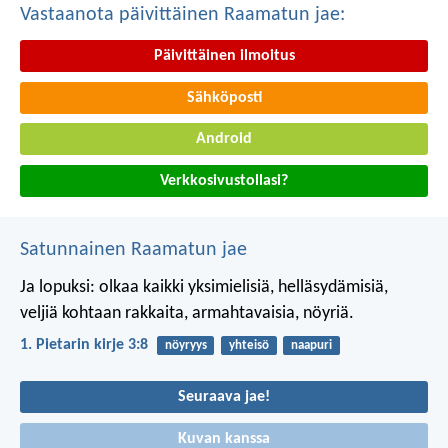
Vastaanota päivittäinen Raamatun jae:
Päivittäinen ilmoitus
Sähköposti
Android
Verkkosivustollasi?
Satunnainen Raamatun jae
Ja lopuksi: olkaa kaikki yksimielisiä, helläsydämisiä,
veljiä kohtaan rakkaita, armahtavaisia, nöyriä.
1. Pietarin kirje 3:8
nöyryys
yhteisö
naapuri
Seuraava jae!
Kuvan kanssa