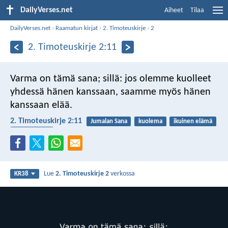
DailyVerses.net
Aiheet
Tilaa
DailyVerses.net
›
Raamatun kirjat
›
2. Timoteuskirje
›
2
2. Timoteuskirje 2:11
Varma on tämä sana; sillä:
jos olemme kuolleet
yhdessä hänen kanssaan,
saamme myös hänen
kanssaan elää.
2. Timoteuskirje 2:11
Jumalan Sana
kuolema
ikuinen elämä
luotettavuus
Lue
2. Timoteuskirje 2
verkossa
KR38