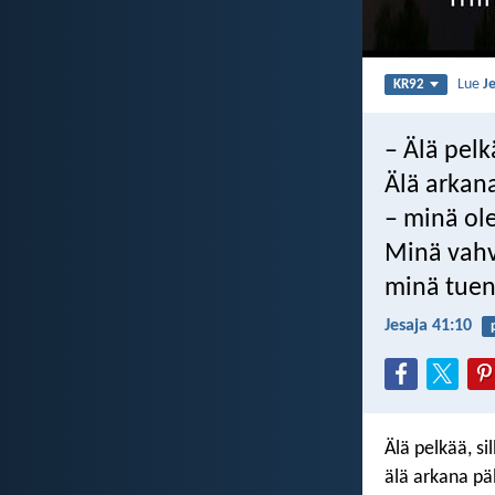
Lue
J
KR92
– Älä pelk
Älä arkana
– minä ol
Minä vahv
minä tuen 
Jesaja 41:10
Älä pelkää, si
älä arkana päl