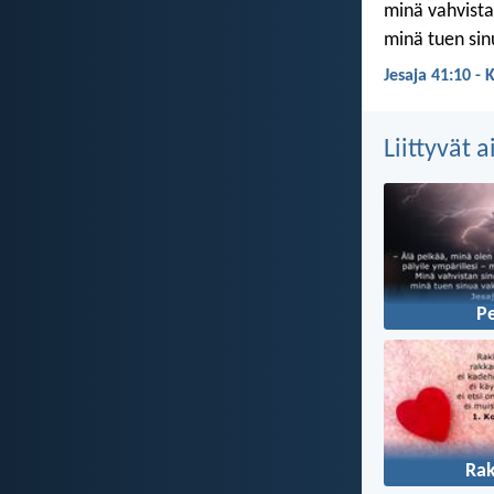
minä vahvista
minä tuen sin
Jesaja 41:10 - 
Liittyvät 
P
Ra