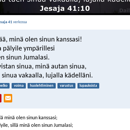
esaja 41
verkossa
ää, minä olen sinun kanssasi!
 pälyile ympärillesi
en sinun Jumalasi.
istan sinua, minä autan sinua,
sinua vakaalla, lujalla kädelläni.
pelko
voima
huolehtiminen
varustus
lupauksista
llä minä olen sinun kanssasi;
yile, sillä minä olen sinun Jumalasi;