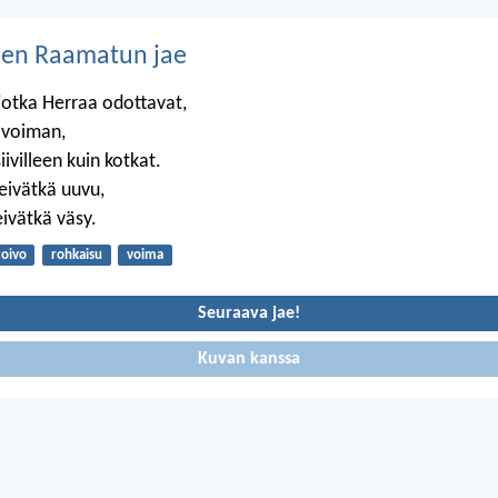
nen Raamatun jae
 jotka Herraa odottavat,
 voiman,
ivilleen kuin kotkat.
eivätkä uuvu,
eivätkä väsy.
toivo
rohkaisu
voima
Seuraava jae!
Kuvan kanssa