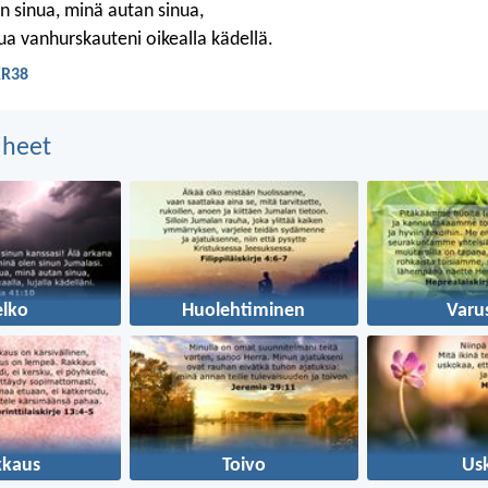
n sinua, minä autan sinua,
ua vanhurskauteni oikealla kädellä.
KR38
aiheet
elko
Huolehtiminen
Varu
kkaus
Toivo
Us