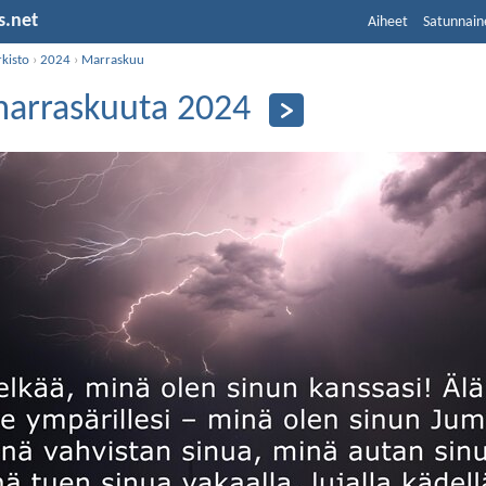
s.net
Aiheet
Satunnain
kisto
›
2024
›
Marraskuu
marraskuuta 2024