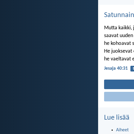
Satunnai
Mutta kaikki,
saavat uuden
he kohoavat si
He juoksevat 
he vaeltavat 
Jesaja 40:31
Lue lisää
Aiheet