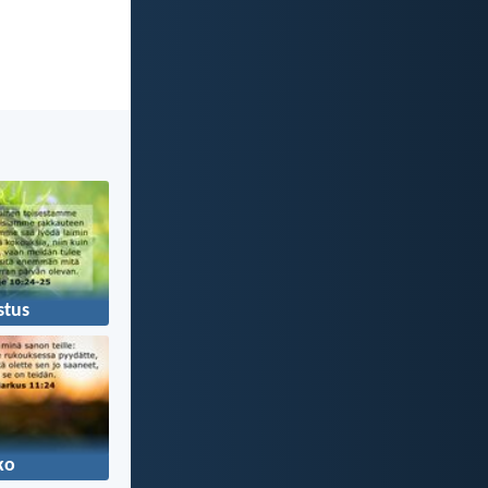
stus
ko