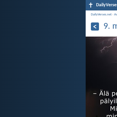
DailyVerse
DailyVerses.net
›
Ar
9. 