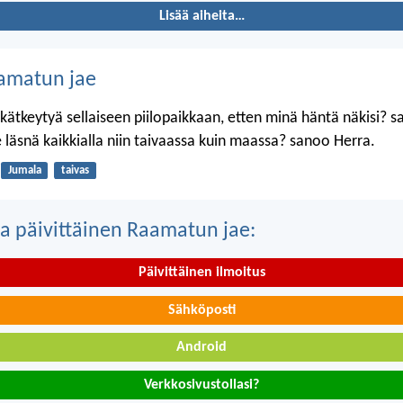
Lisää aiheita…
amatun jae
kätkeytyä sellaiseen piilopaikkaan, etten minä häntä näkisi? 
 läsnä kaikkialla niin taivaassa kuin maassa? sanoo Herra.
Jumala
taivas
a päivittäinen Raamatun jae:
Päivittäinen ilmoitus
Sähköposti
Android
Verkkosivustollasi?