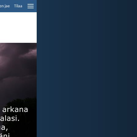
en jae
Tilaa