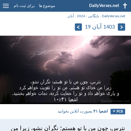
DailyVerses.net
موضوع ها
برای ثبت نام
DailyVerses.net
›
بایگانی
›
2024
›
آبان
1403 آبان 19
اشعيا ۴۱
بصورت آنلاین بخوانید
PCB
نترس، چون من با تو هستم؛ نگران نشو، زيرا من