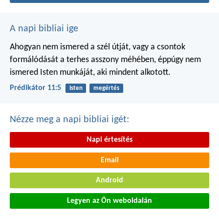
A napi bibliai ige
Ahogyan nem ismered a szél útját,
vagy a csontok
formálódását
a terhes asszony méhében,
éppúgy nem
ismered Isten munkáját,
aki mindent alkotott.
Prédikátor 11:5
Isten
megértés
Nézze meg a napi bibliai igét:
Napi értesítés
Email
Android
Legyen az Ön weboldalán