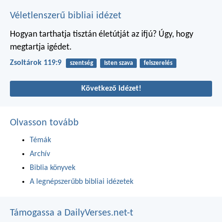
Véletlenszerű bibliai idézet
Hogyan tarthatja tisztán életútját az ifjú?
Úgy, hogy
megtartja igédet.
Zsoltárok 119:9
szentség
Isten szava
felszerelés
Következő idézet!
Olvasson tovább
Témák
Archív
Biblia könyvek
A legnépszerűbb bibliai idézetek
Támogassa a DailyVerses.net-t