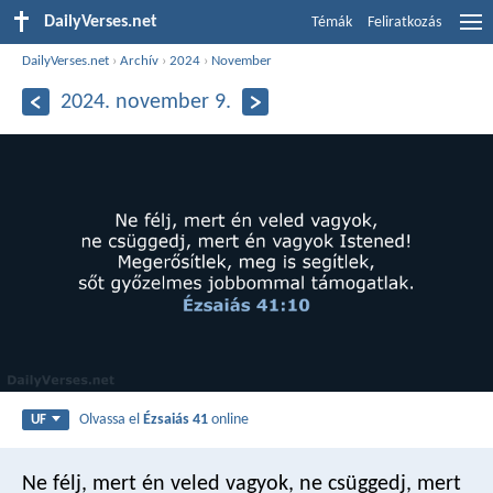
DailyVerses.net
Témák
Feliratkozás
DailyVerses.net
›
Archív
›
2024
›
November
2024. november 9.
Olvassa el
Ézsaiás 41
online
UF
Ne félj, mert én veled vagyok,
ne csüggedj, mert