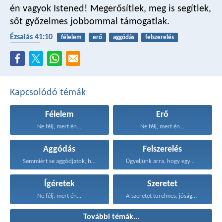
én vagyok Istened!
Megerősítlek, meg is segítlek,
sőt győzelmes jobbommal támogatlak.
Ézsaiás 41:10
félelem
erő
aggódás
felszerelés
ígéretek
Kapcsolódó témák
Félelem
Erő
Ne félj, mert én...
Ne félj, mert én...
Aggódás
Felszerelés
Semmiért se aggódjatok, hanem...
Ügyeljünk arra, hogy egymást...
Ígéretek
Szeretet
Ne félj, mert én...
A szeretet türelmes, jóságos...
További témák...