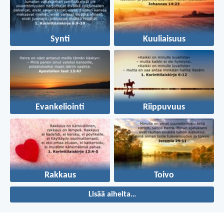
Synti
Kuuliaisuus
Evankeliointi
Riippuvuus
Rakkaus
Toivo
Lisää aiheita…