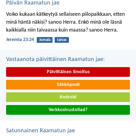
Päivän Raamatun jae
Voiko kukaan kätkeytyä sellaiseen piilopaikkaan, etten
minä häntä näkisi? sanoo Herra.
Enkö minä ole läsnä
kaikkialla niin taivaassa kuin maassa? sanoo Herra.
Jeremia 23:24
Jumala
taivas
Vastaanota päivittäinen Raamatun jae:
Päivittäinen ilmoitus
Sähköposti
Android
Verkkosivustollasi?
Satunnainen Raamatun jae