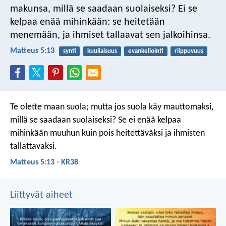
makunsa, millä se saadaan suolaiseksi? Ei se
kelpaa enää mihinkään: se heitetään
menemään, ja ihmiset tallaavat sen jalkoihinsa.
Matteus 5:13
synti
kuuliaisuus
evankeliointi
riippuvuus
Te olette maan suola; mutta jos suola käy mauttomaksi,
millä se saadaan suolaiseksi? Se ei enää kelpaa
mihinkään muuhun kuin pois heitettäväksi ja ihmisten
tallattavaksi.
Matteus 5:13 - KR38
Liittyvät aiheet