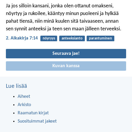
Ja jos silloin kansani, jonka olen ottanut omakseni,
nöyrtyy ja rukoilee, kääntyy minun puoleeni ja hylkää
pahat tiensä, niin minä kuulen sitä taivaaseen, annan
sen synnit anteeksi ja teen sen maan jälleen terveeksi.
2. Aikakirja 7:14
nöyryys
anteeksianto
parantuminen
Seuraava jae!
Kuvan kanssa
Lue lisää
Aiheet
Arkisto
Raamatun kirjat
Suosituimmat jakeet