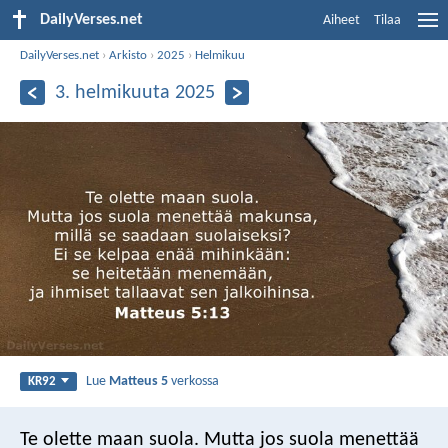
DailyVerses.net
Aiheet
Tilaa
DailyVerses.net
›
Arkisto
›
2025
›
Helmikuu
3. helmikuuta 2025
Lue
Matteus 5
verkossa
KR92
Te olette maan suola. Mutta jos suola menettää