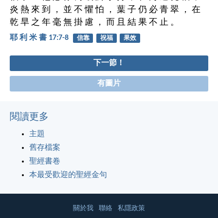
炎 熱 來 到 ， 並 不 懼 怕 ， 葉 子 仍 必 青 翠 ， 在
乾 旱 之 年 毫 無 掛 慮 ， 而 且 結 果 不 止 。
耶 利 米 書 17:7-8
信靠
祝福
果效
下一節！
有圖片
閱讀更多
主題
舊存檔案
聖經書卷
本最受歡迎的聖經金句
關於我
聯絡
私隱政策