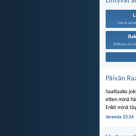
Liittyvät 
L
Nämä sanat,
Ra
Päivän Ra
Saattaako joku
etten minä h
Enkö minä täy
Jeremia 23:24