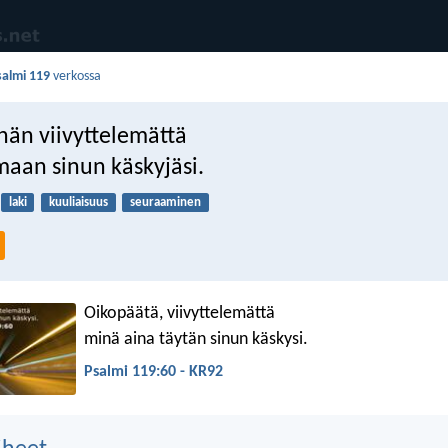
salmi 119
verkossa
nän viivyttelemättä
aan sinun käskyjäsi.
laki
kuuliaisuus
seuraaminen
Oikopäätä, viivyttelemättä
minä aina täytän sinun käskysi.
Psalmi 119:60 - KR92