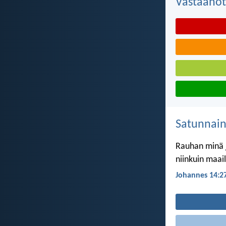
Vastaanot
Satunnai
Rauhan minä j
niinkuin maai
Johannes 14:2