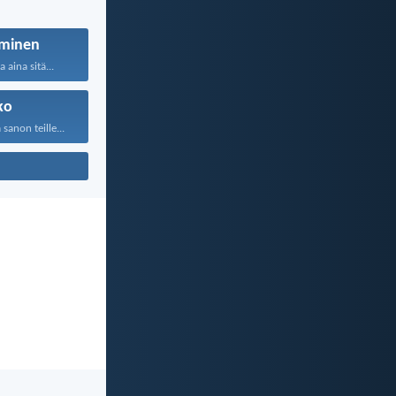
minen
 aina sitä...
ko
anon teille...