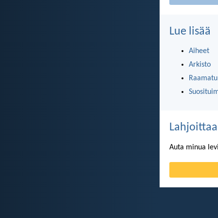
Lue lisää
Aiheet
Arkisto
Raamatun
Suositui
Lahjoittaa
Auta minua lev