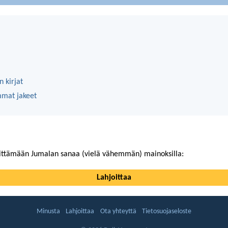
 kirjat
mmat jakeet
ittämään Jumalan sanaa (vielä vähemmän) mainoksilla:
Lahjoittaa
Minusta
Lahjoittaa
Ota yhteyttä
Tietosuojaseloste