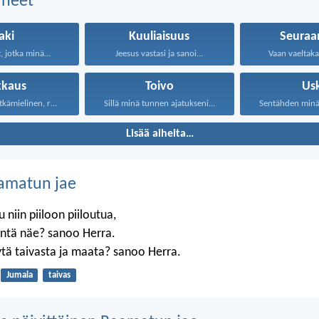
aiheet
aki
Kuuliaisuus
Seuraa
 jotka minä...
Jeesus vastasi ja sanoi...
Vaan vaeltakaa
kkaus
Toivo
Us
Rakkaus on pitkämielinen, rakkaus...
Sillä minä tunnen ajatukseni...
Sentähden minä s
Lisää aiheita…
amatun jae
 niin piiloon piiloutua,
äntä näe? sanoo Herra.
tä taivasta ja maata? sanoo Herra.
Jumala
taivas