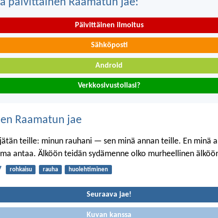
a päivittäinen Raamatun jae:
Päivittäinen ilmoitus
Sähköposti
Android
Verkkosivustollasi?
nen Raamatun jae
ätän teille: minun rauhani — sen minä annan teille. En minä an
lma antaa. Älköön teidän sydämenne olko murheellinen älköön
7
rohkaisu
rauha
huolehtiminen
Seuraava jae!
Kuvan kanssa