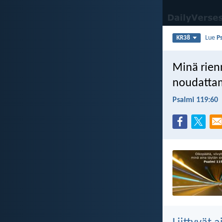
Lue
P
KR38
Minä rien
noudattam
Psalmi 119:60