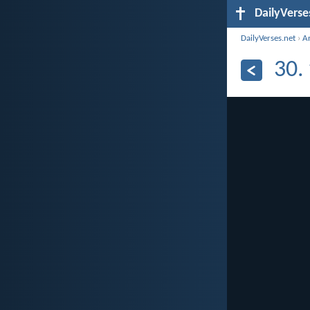
DailyVerse
DailyVerses.net
›
Ar
30.