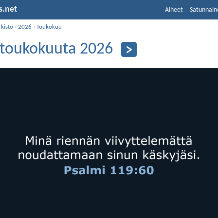
s.net
Aiheet
Satunnain
kisto
›
2026
›
Toukokuu
 toukokuuta 2026