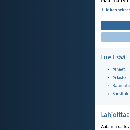
maailman voi
1. Johanneksen
Lue lisää
Aiheet
Arkisto
Raamatun
Suositui
Lahjoittaa
Auta minua lev