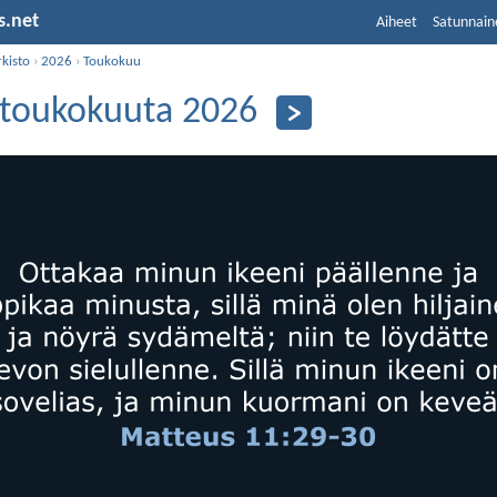
s.net
Aiheet
Satunnain
kisto
›
2026
›
Toukokuu
 toukokuuta 2026