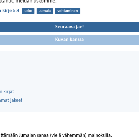
ttanut, meidän uskomme.
 kirje 5:4
usko
Jumala
voittaminen
Seuraava jae!
Kuvan kanssa
 kirjat
mmat jakeet
ittämään Jumalan sanaa (vielä vähemmän) mainoksilla: