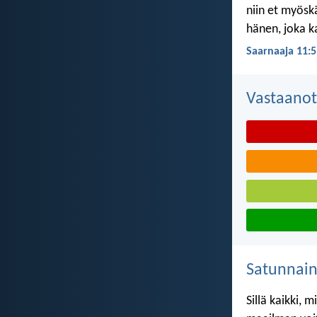
niin et myösk
hänen, joka ka
Saarnaaja 11:5
Vastaanot
Satunnai
Sillä kaikki, 