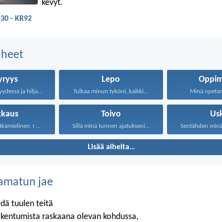
kevyt.
30 - KR92
aiheet
yryys
Lepo
Oppim
Kaikessa nöyryydessä ja hiljaisuudessa...
Tulkaa minun tyköni, kaikki...
Minä opetan 
kkaus
Toivo
Us
Rakkaus on pitkämielinen, rakkaus...
Sillä minä tunnen ajatukseni...
Sentähden minä s
Lisää aiheita…
amatun jae
edä tuulen teitä
rakentumista raskaana olevan kohdussa,