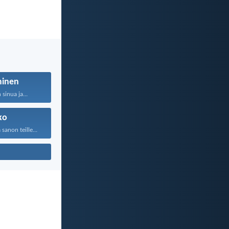
inen
sinua ja...
ko
anon teille...