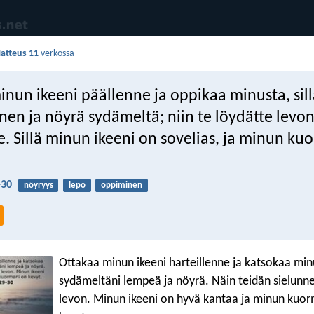
atteus 11
verkossa
inun ikeeni päällenne ja oppikaa minusta, sil
inen ja nöyrä sydämeltä; niin te löydätte levo
e. Sillä minun ikeeni on sovelias, ja minun ku
-30
nöyryys
lepo
oppiminen
Ottakaa minun ikeeni harteillenne ja katsokaa mi
sydämeltäni lempeä ja nöyrä. Näin teidän sielunne
levon. Minun ikeeni on hyvä kantaa ja minun kuo