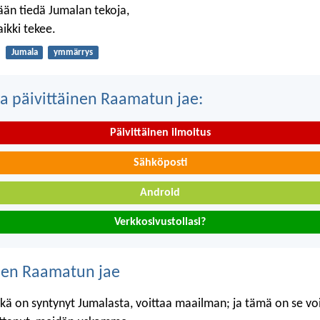
ään tiedä Jumalan tekoja,
ikki tekee.
Jumala
ymmärrys
a päivittäinen Raamatun jae:
Päivittäinen ilmoitus
Sähköposti
Android
Verkkosivustollasi?
nen Raamatun jae
mikä on syntynyt Jumalasta, voittaa maailman; ja tämä on se voi