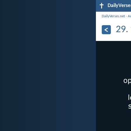
DailyVerse
DailyVerses.net
›
Ar
29.