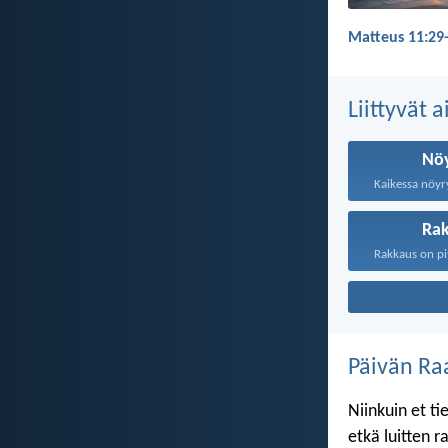
Matteus 11:29-
Liittyvät 
Nö
Ra
Päivän Ra
Niinkuin et ti
etkä luitten 