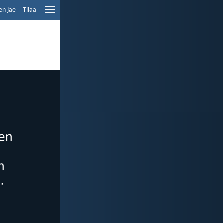
en jae
Tilaa