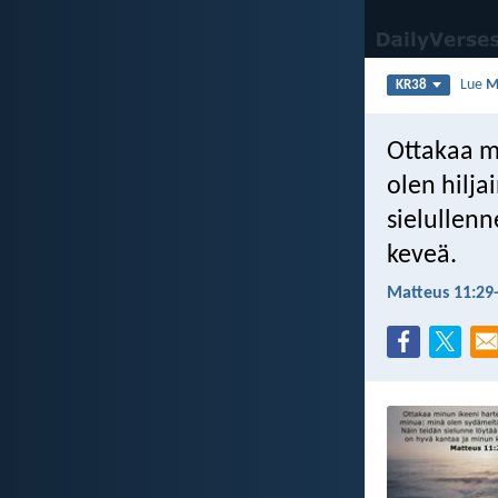
Lue
M
KR38
Ottakaa m
olen hilja
sielullenn
keveä.
Matteus 11:29