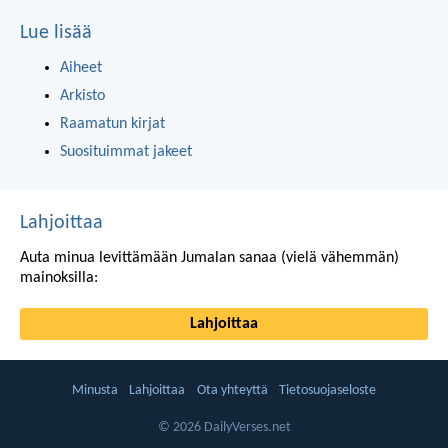
Lue lisää
Aiheet
Arkisto
Raamatun kirjat
Suosituimmat jakeet
Lahjoittaa
Auta minua levittämään Jumalan sanaa (vielä vähemmän)
mainoksilla:
Lahjoittaa
Minusta
Lahjoittaa
Ota yhteyttä
Tietosuojaseloste
© 2026 DailyVerses.net