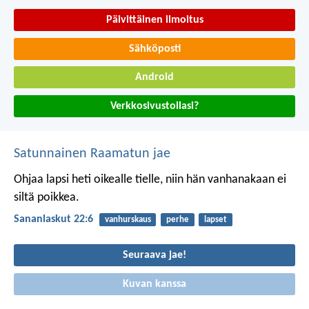
Päivittäinen ilmoitus
Sähköposti
Android
Verkkosivustollasi?
Satunnainen Raamatun jae
Ohjaa lapsi heti oikealle tielle,
niin hän vanhanakaan ei
siltä poikkea.
Sananlaskut 22:6
vanhurskaus
perhe
lapset
Seuraava jae!
Kuvan kanssa