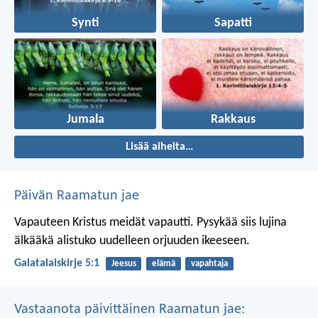
Synti
Sapatti
Jumala
Rakkaus
Lisää aiheita…
Päivän Raamatun jae
Vapauteen Kristus meidät vapautti. Pysykää siis lujina
älkääkä alistuko uudelleen orjuuden ikeeseen.
Galatalaiskirje 5:1
Jeesus
elämä
vapahtaja
Vastaanota päivittäinen Raamatun jae: