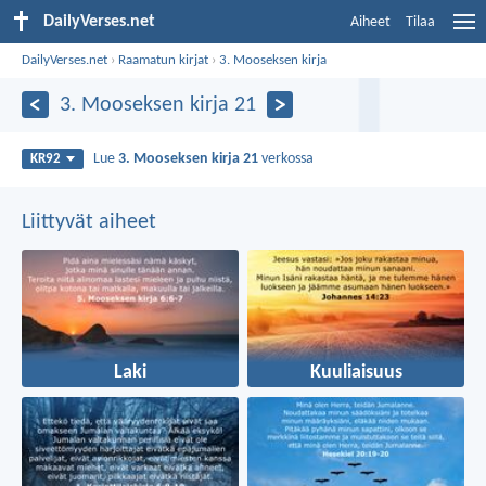
DailyVerses.net
Aiheet
Tilaa
DailyVerses.net
›
Raamatun kirjat
›
3. Mooseksen kirja
3. Mooseksen kirja 21
Lue
3. Mooseksen kirja 21
verkossa
KR92
Liittyvät aiheet
Laki
Kuuliaisuus