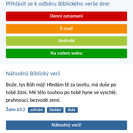
Přihlásit se k odběru Biblického verše dne:
Denní oznámení
E-mail
Android
Na vašem webu
Náhodný Biblický verš
Bože, tys Bůh můj!
Hledám tě za úsvitu,
má duše po
tobě žízní.
Mé tělo touhou po tobě hyne
ve vyschlé,
prahnoucí, bezvodé zemi.
Žalm 63:2
uctívání
hledání
duše
Náhodný verš!