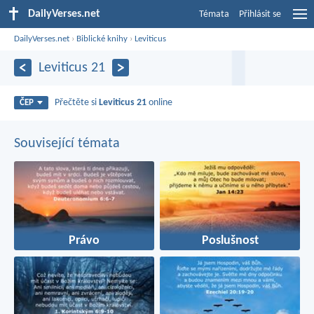
DailyVerses.net
Témata
Přihlásit se
DailyVerses.net
›
Biblické knihy
›
Leviticus
Leviticus 21
Přečtěte si
Leviticus 21
online
ČEP
Související témata
Právo
Poslušnost