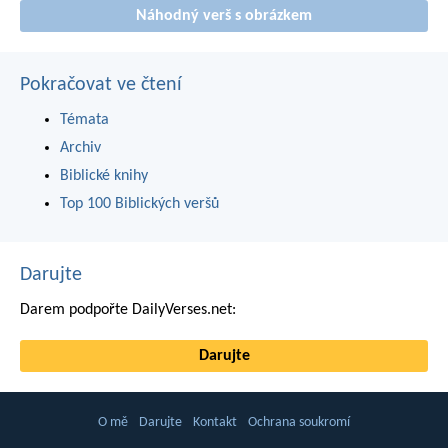
Náhodný verš s obrázkem
Pokračovat ve čtení
Témata
Archiv
Biblické knihy
Top 100 Biblických veršů
Darujte
Darem podpořte DailyVerses.net:
Darujte
O mě
Darujte
Kontakt
Ochrana soukromí