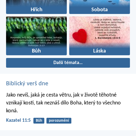
Hřích
Sobota
Bůh
Láska
Další témata…
Biblický verš dne
Jako nevíš, jaká je cesta větru,
jak v životě těhotné
vznikají kosti,
tak neznáš dílo Boha,
který to všechno
koná.
Kazatel 11:5
Bůh
porozumění