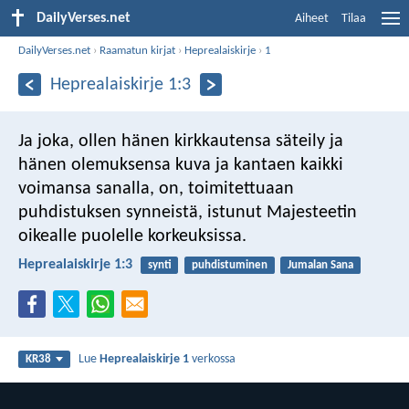
DailyVerses.net
Aiheet
Tilaa
DailyVerses.net
›
Raamatun kirjat
›
Heprealaiskirje
›
1
Heprealaiskirje 1:3
Ja joka, ollen hänen kirkkautensa säteily ja
hänen olemuksensa kuva ja kantaen kaikki
voimansa sanalla, on, toimitettuaan
puhdistuksen synneistä, istunut Majesteetin
oikealle puolelle korkeuksissa.
Heprealaiskirje 1:3
synti
puhdistuminen
Jumalan Sana
Lue
Heprealaiskirje 1
verkossa
KR38