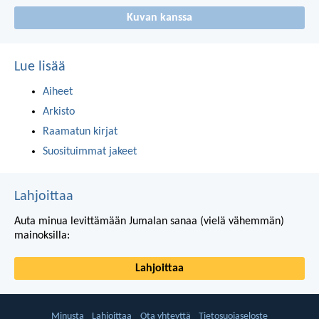
Kuvan kanssa
Lue lisää
Aiheet
Arkisto
Raamatun kirjat
Suosituimmat jakeet
Lahjoittaa
Auta minua levittämään Jumalan sanaa (vielä vähemmän)
mainoksilla:
Lahjoittaa
Minusta
Lahjoittaa
Ota yhteyttä
Tietosuojaseloste