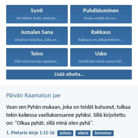
Synti
Puhdistuminen
Vai ettekö tiedä, etteivät...
Koska meillä siis on...
Jumalan Sana
Rakkaus
Jokainen kirjoitus, joka on...
Rakkaus on pitkämielinen, rakkaus...
Toivo
Usko
Sillä minä tunnen ajatukseni...
Sentähden minä sanon teille...
Lisää aiheita…
Päivän Raamatun jae
Vaan sen Pyhän mukaan, joka on teidät kutsunut, tulkaa
tekin kaikessa vaelluksessanne pyhiksi. Sillä kirjoitettu
on: "Olkaa pyhät, sillä minä olen pyhä".
1. Pietarin kirje 1:15-16
pyhyys
elämä
kutsumus