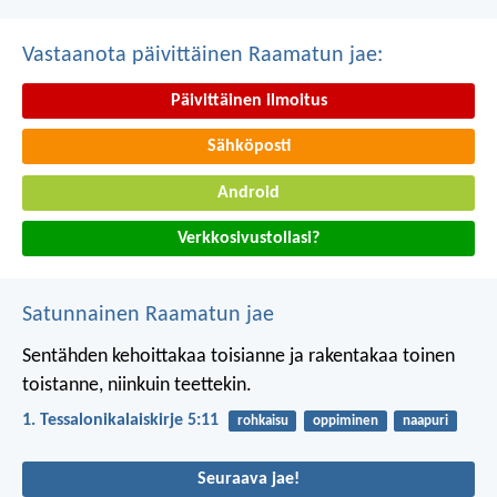
Vastaanota päivittäinen Raamatun jae:
Päivittäinen ilmoitus
Sähköposti
Android
Verkkosivustollasi?
Satunnainen Raamatun jae
Sentähden kehoittakaa toisianne ja rakentakaa toinen
toistanne, niinkuin teettekin.
1. Tessalonikalaiskirje 5:11
rohkaisu
oppiminen
naapuri
Seuraava jae!