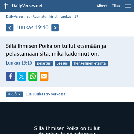
DailyVerses.net
Aiheet
Tilaa
DailyVerses.net
›
Raamatun kirjat
›
Luukas
›
19
Luukas 19:10
Sillä Ihmisen Poika on tullut etsimään ja
pelastamaan sitä, mikä kadonnut on.
Luukas 19:10
pelastus
Jeesus
hengellinen etsintä
Lue
Luukas 19
verkossa
KR38