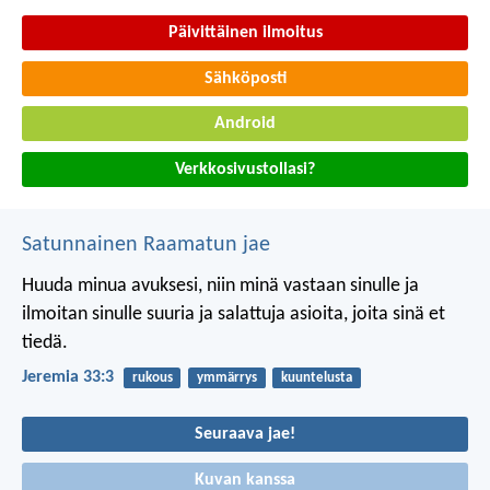
Päivittäinen ilmoitus
Sähköposti
Android
Verkkosivustollasi?
Satunnainen Raamatun jae
Huuda minua avuksesi, niin minä vastaan sinulle ja
ilmoitan sinulle suuria ja salattuja asioita, joita sinä et
tiedä.
Jeremia 33:3
rukous
ymmärrys
kuuntelusta
Seuraava jae!
Kuvan kanssa