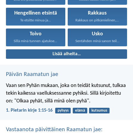
Hengellinen etsintä
Rakkaus
Te etsitte minua ja...
Rakkaus on pitkämielinen, rakkaus...
Toivo
Usko
Sillä minä tunnen ajatukseni...
Sentähden minä sanon teille...
Lisää aiheita…
Päivän Raamatun jae
Vaan sen Pyhän mukaan, joka on teidät kutsunut, tulkaa
tekin kaikessa vaelluksessanne pyhiksi. Sillä kirjoitettu
on: "Olkaa pyhät, sillä minä olen pyhä".
1. Pietarin kirje 1:15-16
pyhyys
elämä
kutsumus
Vastaanota päivittäinen Raamatun jae: