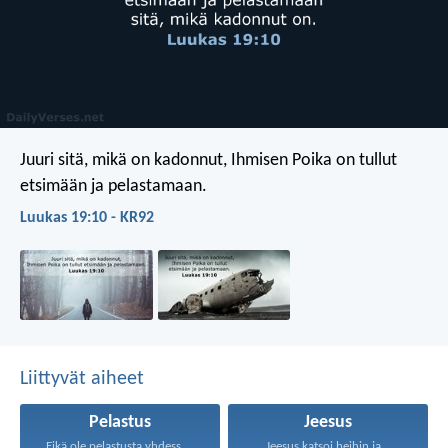
Juuri sitä, mikä on kadonnut, Ihmisen Poika on tullut
etsimään ja pelastamaan.
Luukas 19:10 - KR92
Liittyvät aiheet
Pelastus
Jeesus
Eikä ole pelastusta yhdessäkään...
Jeesus katsoi heihin ja...