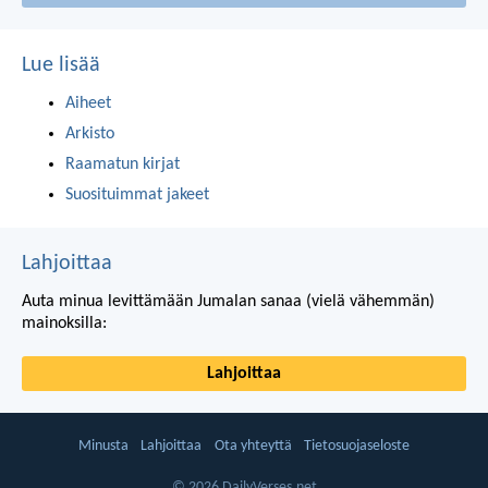
Lue lisää
Aiheet
Arkisto
Raamatun kirjat
Suosituimmat jakeet
Lahjoittaa
Auta minua levittämään Jumalan sanaa (vielä vähemmän)
mainoksilla:
Lahjoittaa
Minusta
Lahjoittaa
Ota yhteyttä
Tietosuojaseloste
© 2026 DailyVerses.net