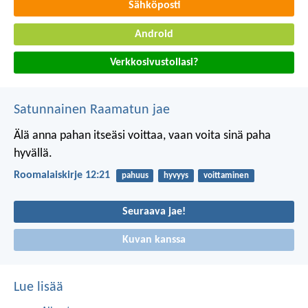
Sähköposti
Android
Verkkosivustollasi?
Satunnainen Raamatun jae
Älä anna pahan itseäsi voittaa,
vaan voita sinä paha
hyvällä.
Roomalaiskirje 12:21
pahuus
hyvyys
voittaminen
Seuraava jae!
Kuvan kanssa
Lue lisää