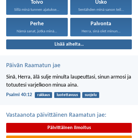
Toivo
Usko
Sillä minä tunnen ajatukseni...
Sentähden minä sanon teille...
Perhe
Palvonta
Nämä sanat, jotka minä...
Herra, sinä olet minun...
Lisää aiheita…
Päivän Raamatun jae
Sinä, Herra, älä sulje minulta laupeuttasi,
sinun armosi ja
totuutesi varjelkoon minua aina.
Psalmi 40:12
rakkaus
luotettavuus
suojelu
Vastaanota päivittäinen Raamatun jae:
Päivittäinen ilmoitus