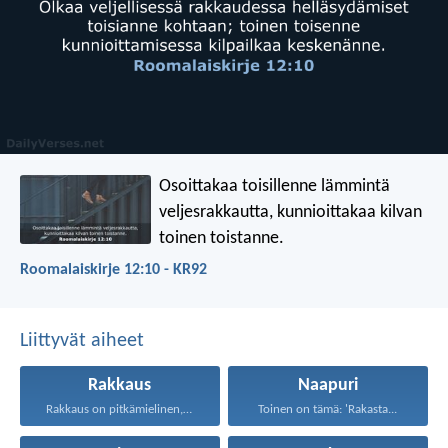
Osoittakaa toisillenne lämmintä
veljesrakkautta, kunnioittakaa kilvan
toinen toistanne.
Roomalaiskirje 12:10 - KR92
Liittyvät aiheet
Rakkaus
Naapuri
Rakkaus on pitkämielinen, rakkaus...
Toinen on tämä: 'Rakasta...