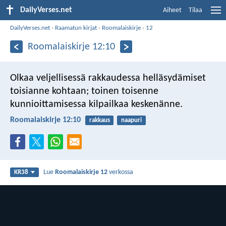
DailyVerses.net
Aiheet
Tilaa
DailyVerses.net
›
Raamatun kirjat
›
Roomalaiskirje
›
12
Roomalaiskirje 12:10
Olkaa veljellisessä rakkaudessa helläsydämiset
toisianne kohtaan; toinen toisenne
kunnioittamisessa kilpailkaa keskenänne.
Roomalaiskirje 12:10
rakkaus
naapuri
Lue
Roomalaiskirje 12
verkossa
KR38