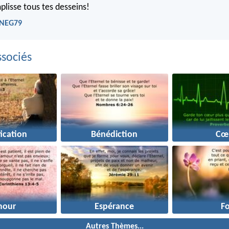
plisse tous tes desseins!
 NEG79
sociés
fication
Bénédiction
Cœ
mour
Espérance
Fo
Autres Thèmes...