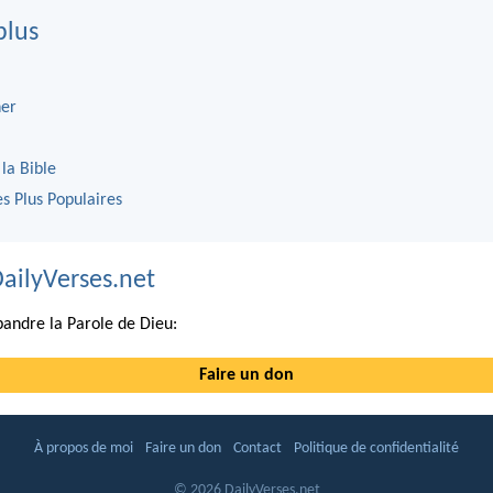
plus
er
 la Bible
es Plus Populaires
DailyVerses.net
andre la Parole de Dieu:
Faire un don
À propos de moi
Faire un don
Contact
Politique de confidentialité
© 2026 DailyVerses.net