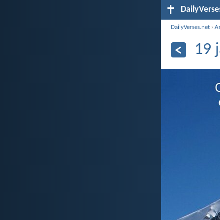
DailyVerse
DailyVerses.net
›
A
19 