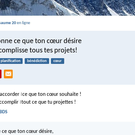
saume 20
en ligne
donne ce que ton cœur désire
ccomplisse tous tes projets!
planification
bénédiction
cœur
t’accorder
ce que ton cœur souhaite !
|
’accomplir
tout ce que tu projettes !
|
 BDS
e ce que ton cœur désire,