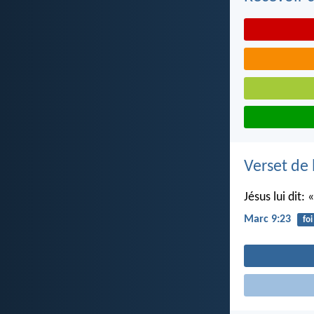
Verset de 
Jésus lui dit: 
Marc 9:23
foi