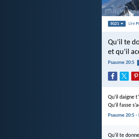
Lire
P
SG21
Qu’il te 
et qu’il a
Psaume 20:5
Qu’il daigne 
Qu’il fasse s
Psaume 20:5 -
Qu’il te donn