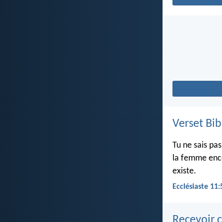
Verset Bib
Tu ne sais pa
la femme ence
existe.
Ecclésiaste 11:
Recevoir c