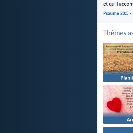
et qu’il accom
Psaume 20:5 -
Thèmes as
Plani
A