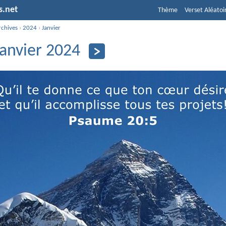
s.net
Thème
Verset Aléatoi
rchives
›
2024
›
Janvier
janvier 2024