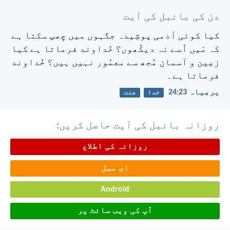
دن کی بائبل کی آیت
کیا کوئی آدمی پوشِیدہ جگہوں میں چِھپ سکتا ہے
کہ مَیں اُسے نہ دیکُھوں؟ خُداوند فرماتا ہے کیا
زمِین و آسمان مُجھ سے معمُور نہیں ہیں؟ خُداوند
فرماتا ہے۔
یرمِیاہ 23:‏24
خدا
جنت
روزانہ بائبل کی آیت حاصل کریں:
روزانہ کی اطلاع
ای میل
Android
آپ کی ویب سائٹ پر