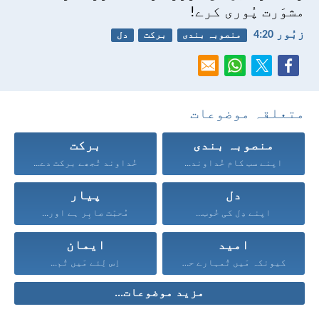
مشوَرت پُوری کرے!
زبُور 20:‏4
منصوبہ بندی
برکت
دل
متعلقہ موضوعات
منصوبہ بندی
برکت
اپنے سب کام خُداوند...
خُداوند تُجھے برکت دے...
دل
پیار
اپنے دِل کی خُوب...
مُحبّت صابِر ہے اور...
امید
ایمان
کیونکہ مَیں تُمہارے حق...
اِس لِئے مَیں تُم...
مزید موضوعات...