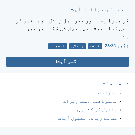
بے ترتیب بائبل آیت
گو میرا جِسم اور میرا دِل زائل ہو جائیں
تَو
بھی خُدا ہمیشہ میرے دِل کی قُوّت اور میرا بخرہ
ہے۔
زبُور 73:‏26
طاقت
زندگی
انحصار
اگلی آیت!
مزید پڑھ
عنوانات
محفوظ شدہ دستاویزات
بائبل کی کتابیں
سب سے زیادہ مقبول آیات