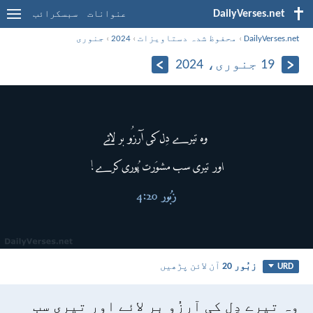
DailyVerses.net
عنوانات
سبسکرائب
DailyVerses.net
›
محفوظ شدہ دستاویزات
›
2024
›
جنوری
19 جنوری، 2024
زبُور 20
آن لائن پڑھیں
URD
وہ تیرے دِل کی آرزُو بر لائے
اور تیری سب