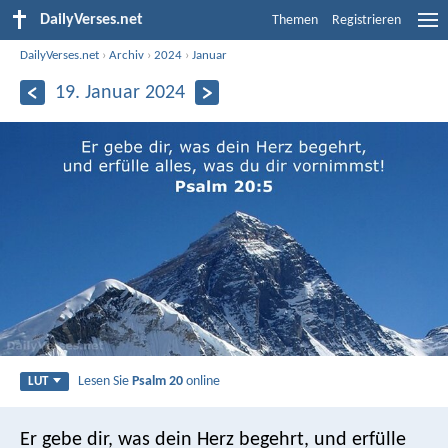
DailyVerses.net
Themen
Registrieren
DailyVerses.net
›
Archiv
›
2024
›
Januar
19. Januar 2024
Lesen Sie
Psalm 20
online
LUT
Er gebe dir, was dein Herz begehrt,
und erfülle