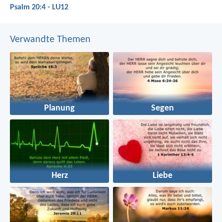
Psalm 20:4 - LU12
Verwandte Themen
Planung
Segen
Herz
Liebe