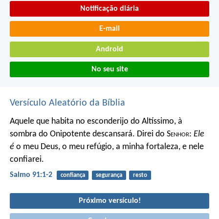
Notificação diária
E-mail
Android
No seu site
Versículo Aleatório da Bíblia
Aquele que habita no esconderijo do Altíssimo,
à
sombra do Onipotente descansará.
Direi do S
enhor
:
Ele
é
o meu Deus,
o meu refúgio, a minha fortaleza, e nele
confiarei.
Salmo 91:1-2
confiança
segurança
resto
Próximo versículo!