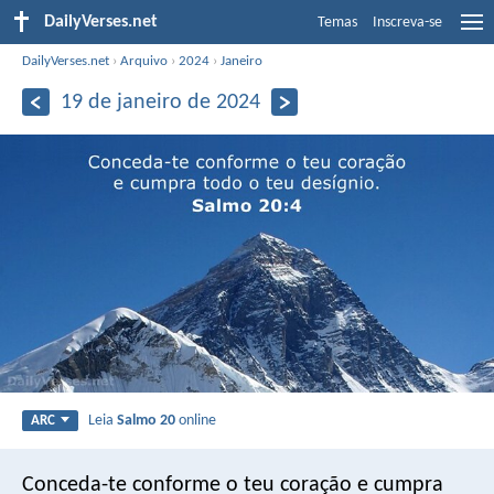
DailyVerses.net
Temas
Inscreva-se
DailyVerses.net
›
Arquivo
›
2024
›
Janeiro
19 de janeiro de 2024
Leia
Salmo 20
online
ARC
Conceda-te conforme o teu coração
e cumpra