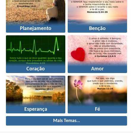
Planejamento
Benção
Coração
Amor
Esperança
Fé
Mais Temas...