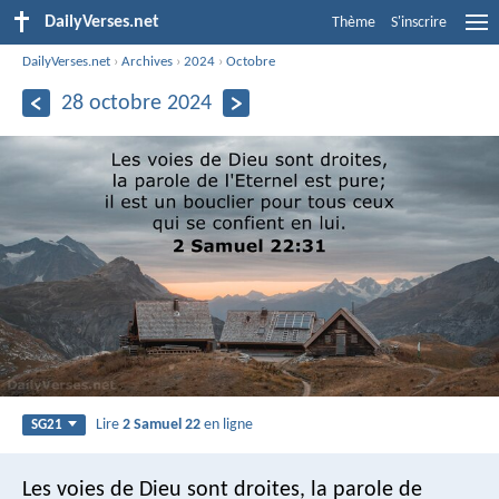
DailyVerses.net
Thème
S'inscrire
DailyVerses.net
›
Archives
›
2024
›
Octobre
28 octobre 2024
Lire
2 Samuel 22
en ligne
SG21
Les voies de Dieu sont droites,
la parole de