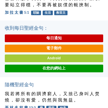
要 站 立 得 穩 ， 不 要 再 被 奴 僕 的 軛 挾 制 。
加 拉 太 書 5:1
耶穌
生活
救世主
收到每日聖經金句：
每日通知
電子郵件
Android
在您的網站上
隨機聖經金句
我 若 將 所 有 的 賙 濟 窮 人 ， 又 捨 己 身 叫 人 焚
燒 ， 卻 沒 有 愛 ， 仍 然 與 我 無 益 。