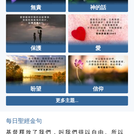
無責
神的話
保護
愛
盼望
信仰
更多主題...
每日聖經金句
基 督 釋 放 了 我 們 ， 叫 我 們 得 以 自 由 。 所 以