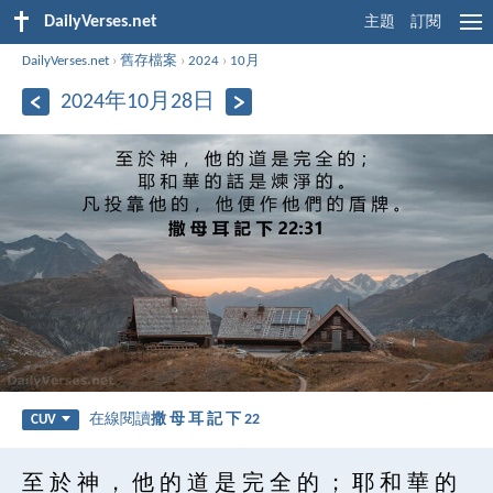
DailyVerses.net
主題
訂閱
DailyVerses.net
›
舊存檔案
›
2024
›
10月
2024年10月28日
在線閱讀
撒 母 耳 記 下 22
CUV
至 於 神 ， 他 的 道 是 完 全 的 ； 耶 和 華 的