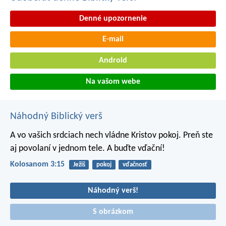
Denné upozornenie
E-mail
Android
Na vašom webe
Náhodný Biblický verš
A vo vašich srdciach nech vládne Kristov pokoj. Preň ste
aj povolaní v jednom tele. A buďte vďační!
Kolosanom 3:15
Ježiš
pokoj
vďačnosť
Náhodný verš!
S obrázkom