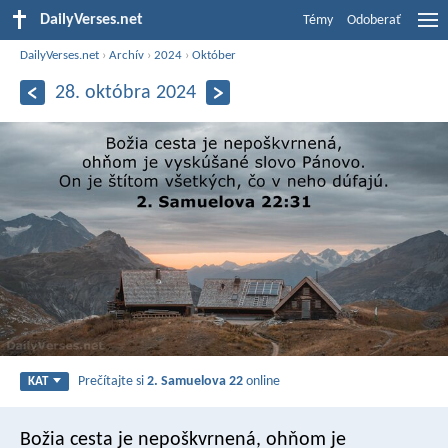
DailyVerses.net
Témy
Odoberať
DailyVerses.net
›
Archív
›
2024
›
Október
28. októbra 2024
Prečítajte si
2. Samuelova 22
online
KAT
Božia cesta je nepoškvrnená,
ohňom je