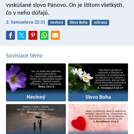
vyskúšané slovo Pánovo.
On je štítom všetkých,
čo v neho dúfajú.
2. Samuelova 22:31
nevinný
Slovo Boha
ochrana
Súvisiace témy
Nevinný
Slovo Boha