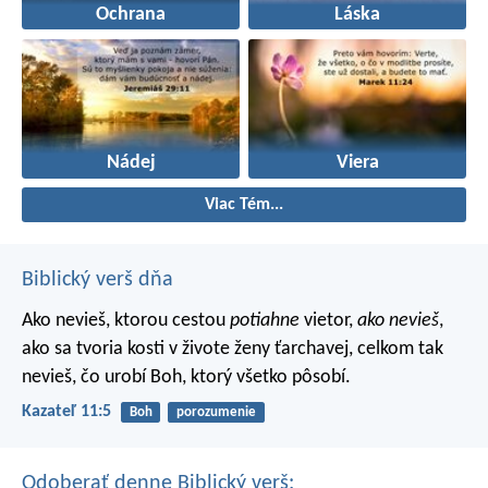
Ochrana
Láska
Nádej
Viera
Viac Tém...
Biblický verš dňa
Ako nevieš, ktorou cestou
potiahne
vietor,
ako nevieš
,
ako sa tvoria kosti v živote ženy ťarchavej, celkom tak
nevieš, čo urobí Boh, ktorý všetko pôsobí.
Kazateľ 11:5
Boh
porozumenie
Odoberať denne Biblický verš: