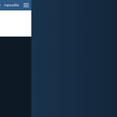
o
Ingwadiše