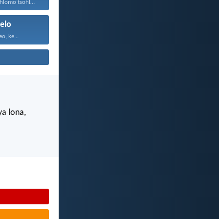
Hlomelang ka dihlomo tsohle...
elo
o, ke...
ya lona,