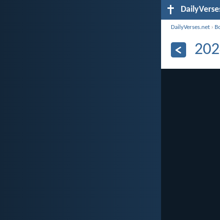
DailyVerse
DailyVerses.net
›
B
202