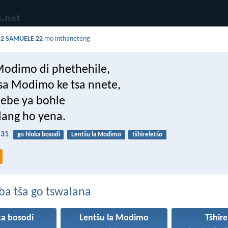
a
2 SAMUELE 22
mo inthaneteng
 Modimo di phethehile,
tsa Modimo ke tsa nnete,
hebe ya bohle
lang ho yena.
:31
go hloka bosodi
Lentšu la Modimo
tšhireletšo
ba tša go tswalana
ka bosodi
Lentšu la Modimo
Tšhire