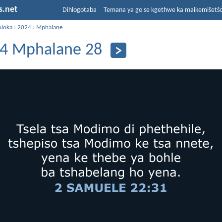
s.net
Dihlogotaba
Temana ya go se kgethwe ka maikemišetš
oloka
›
2024
›
Mphalane
4 Mphalane 28