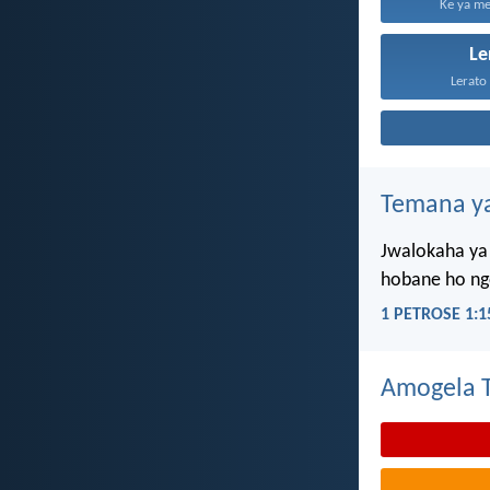
Ke ya me
Le
Lerato 
Temana ya
Jwalokaha ya 
hobane ho ngo
1 PETROSE 1:1
Amogela Te