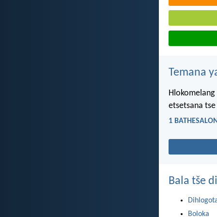
Temana ya
Hlokomelang 
etsetsana tse
1 BATHESALON
Bala tše 
Dihlogot
Boloka