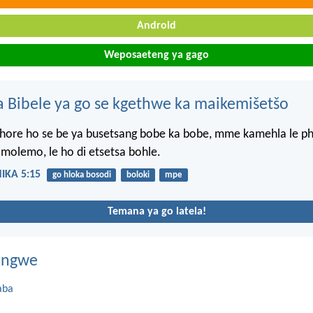
Android
Weposaeteng ya gago
 Bibele ya go se kgethwe ka maikemišetšo
hore ho se be ya busetsang bobe ka bobe, mme kamehla le ph
 molemo, le ho di etsetsa bohle.
IKA 5:15
go hloka bosodi
boloki
mpe
Temana ya go latela!
dingwe
aba