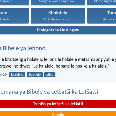
tsamao e...
Mangolo wohle a ngotswe...
rato
Kholofelo
Tum
le na le...
‘Ke tseba merero eo...
Ka baka le
Dihlogotaba tše dingwe
 Bibele ya lehono
le bitsitseng a halalela, le lona le halalele metsamaong yohle 
tswe, ho thwe: “Le halalele, hobane le nna ke a halalela.”
5-16
kgalalelo
bophelo
pitšo
mana ya Bibele ya Letšatši ka Letšatši:
Tsebišo ya letšatši ka letšatši
Emeile