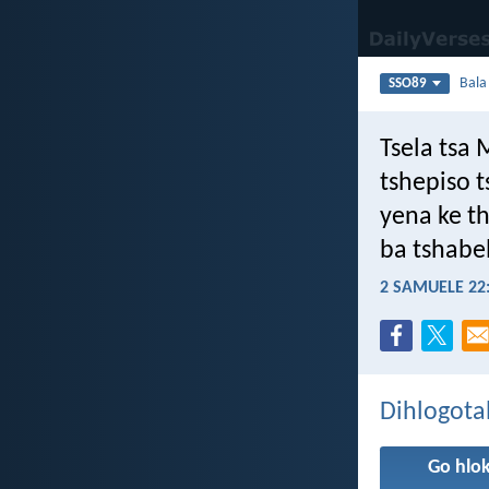
Bal
SSO89
Tsela tsa
tshepiso 
yena ke t
ba tshabe
2 SAMUELE 22
Dihlogota
Go hlo