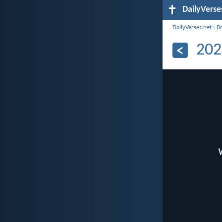
DailyVerse
DailyVerses.net
›
B
202