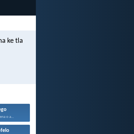
a ke tla
ego
na o a...
felo