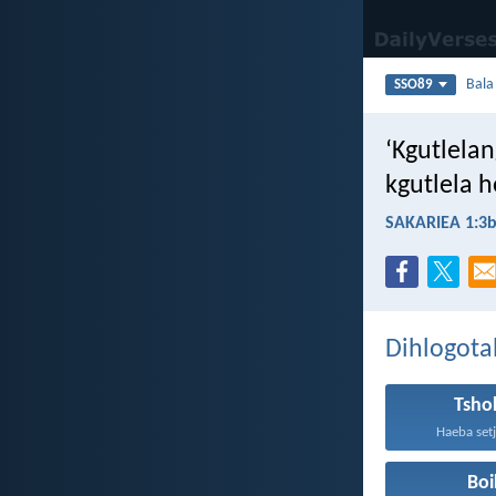
Bal
SSO89
‘Kgutlelan
kgutlela 
SAKARIEA 1:3
Dihlogota
Tsho
Haeba setj
Bo