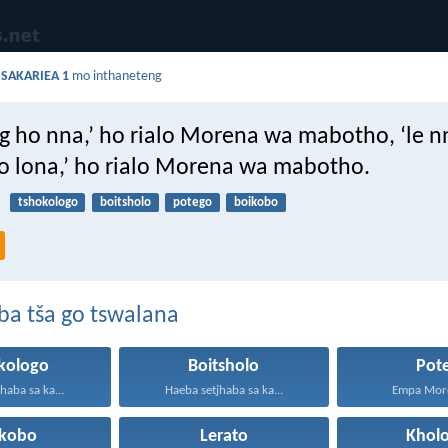
a
SAKARIEA 1
mo inthaneteng
g ho nna,’ ho rialo Morena wa mabotho, ‘le nn
ho lona,’ ho rialo Morena wa mabotho.
b
tshokologo
boitsholo
potego
boikobo
ba tša go tswalana
kologo
Boitsholo
Pot
haba sa ka...
Haeba setjhaba sa ka...
Empa More
ikobo
Lerato
Kholo