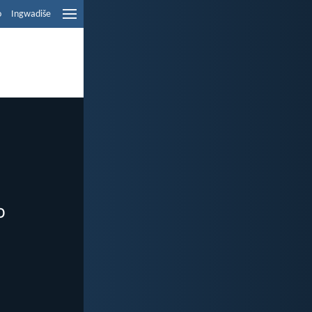
o
Ingwadiše