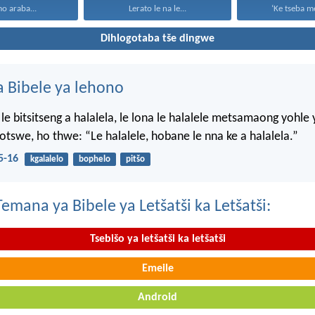
mo araba...
Lerato le na le...
‘Ke tseba me
Dihlogotaba tše dingwe
 Bibele ya lehono
le bitsitseng a halalela, le lona le halalele metsamaong yohle 
tswe, ho thwe: “Le halalele, hobane le nna ke a halalela.”
5-16
kgalalelo
bophelo
pitšo
mana ya Bibele ya Letšatši ka Letšatši:
Tsebišo ya letšatši ka letšatši
Emeile
Android