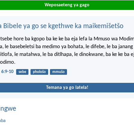
Weposaeteng ya gago
 Bibele ya go se kgethwe ka maikemišetšo
 tsebe hore ba kgopo ba ke ke ba eja lefa la Mmuso wa Modim
ola, le basebeletsi ba medimo ya bohata, le difebe, le ba janan
tlofa, le matahwa, le ba ditlhapa, le dinokwane, ba ke ke ba ej
odimo.
6:9-10
sebe
phološo
mmušo
Temana ya go latela!
dingwe
aba