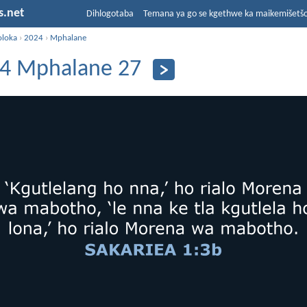
s.net
Dihlogotaba
Temana ya go se kgethwe ka maikemišetš
oloka
›
2024
›
Mphalane
4 Mphalane 27