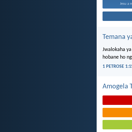
Jesu a 
Temana ya
Jwalokaha ya 
hobane ho ngo
1 PETROSE 1:1
Amogela Te