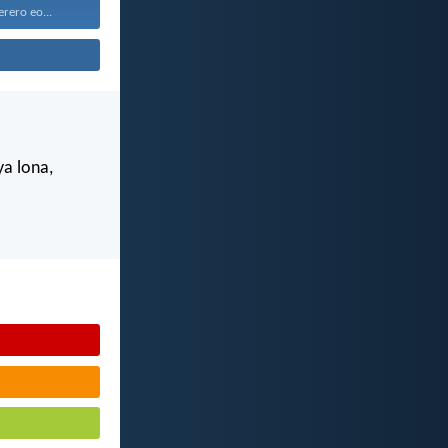
rero eo...
ya lona,