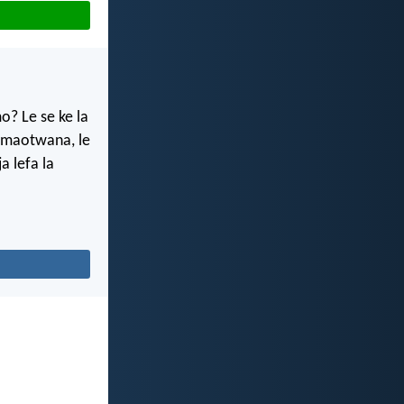
o? Le se ke la
g maotwana, le
a lefa la