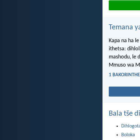
Temana ya
Kapa na ha le
ithetsa: dihl
mashodu, le di
Mmuso wa M
1 BAKORINTHE 
Bala tše 
Dihlogot
Boloka