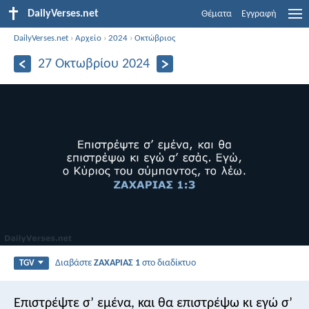
DailyVerses.net
Θέματα
Εγγραφή
DailyVerses.net
›
Αρχείο
›
2024
›
Οκτώβριος
27 Οκτωβρίου 2024
Διαβάστε
ΖΑΧΑΡΙΑΣ 1
στο διαδίκτυο
TGV
Επιστρέψτε σ’ εμένα, και θα επιστρέψω κι εγώ σ’