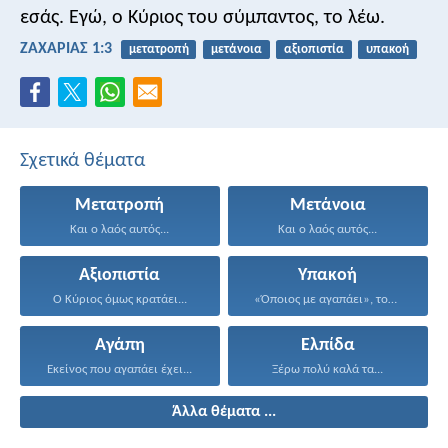
εσάς. Εγώ, ο Κύριος του σύμπαντος, το λέω.
ΖΑΧΑΡΙΑΣ 1:3
μετατροπή
μετάνοια
αξιοπιστία
υπακοή
Σχετικά θέματα
Μετατροπή
Μετάνοια
Και ο λαός αυτός...
Και ο λαός αυτός...
Αξιοπιστία
Υπακοή
Ο Κύριος όμως κρατάει...
«Όποιος με αγαπάει», του...
Αγάπη
Ελπίδα
Εκείνος που αγαπάει έχει...
Ξέρω πολύ καλά τα...
Άλλα θέματα ...