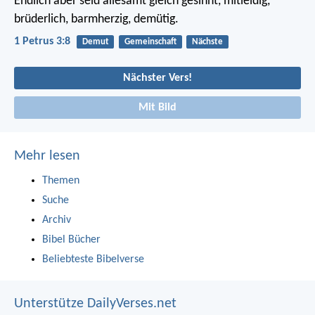
Endlich aber seid allesamt gleich gesinnt, mitleidig,
brüderlich, barmherzig, demütig.
1 Petrus 3:8
Demut
Gemeinschaft
Nächste
Nächster Vers!
Mit Bild
Mehr lesen
Themen
Suche
Archiv
Bibel Bücher
Beliebteste Bibelverse
Unterstütze DailyVerses.net