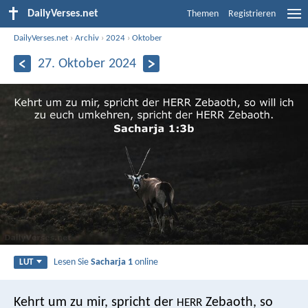
DailyVerses.net
Themen
Registrieren
DailyVerses.net
›
Archiv
›
2024
›
Oktober
27. Oktober 2024
Lesen Sie
Sacharja 1
online
LUT
Kehrt um zu mir, spricht der
Zebaoth, so
HERR