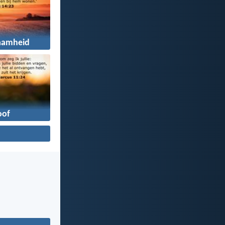
aamheid
oof