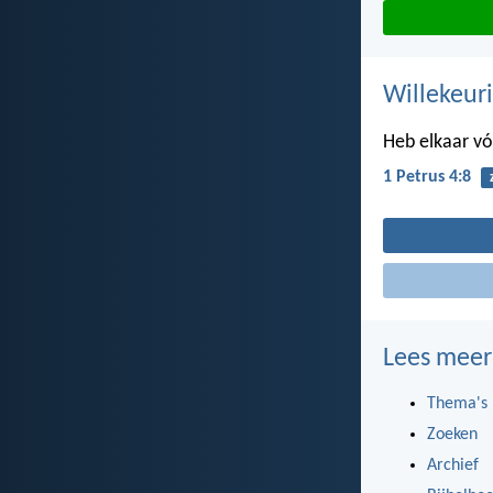
Willekeuri
Heb elkaar vóó
1 Petrus 4:8
Lees meer
Thema's
Zoeken
Archief