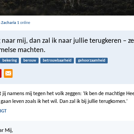
s
Zacharia 1
online
 naar mij, dan zal ik naar jullie terugkeren – z
melse machten.
bekering
berouw
betrouwbaarheid
gehoorzaamheid
jij namens mij tegen het volk zeggen: ‘Ik ben de machtige Heer
an leven zoals ik het wil. Dan zal ik bij jullie terugkomen.’
 BGT
ar Mij,