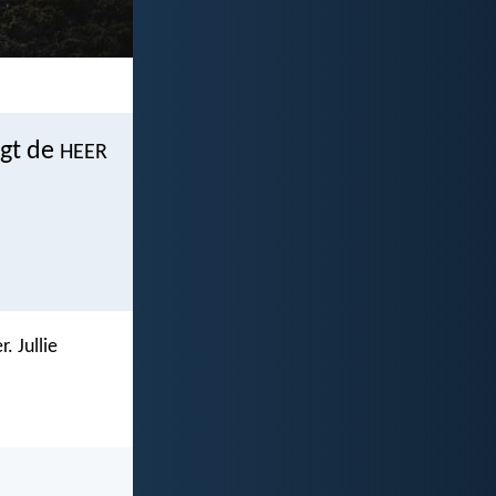
egt de
HEER
. Jullie