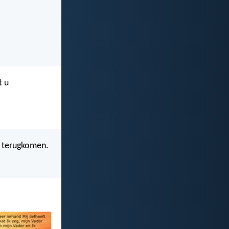
t u
ie terugkomen.