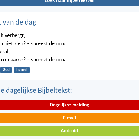
Zoek naar Bijbelteksten
t van de dag
ch verbergt,
n niet zien? – spreekt de
.
HEER
eral,
n op aarde? – spreekt de
.
HEER
God
hemel
 dagelijkse Bijbeltekst:
Dagelijkse melding
E-mail
Android