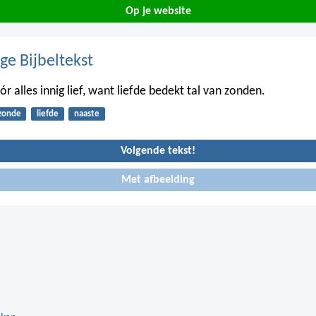
Op je website
ge Bijbeltekst
r alles innig lief, want liefde bedekt tal van zonden.
zonde
liefde
naaste
Volgende tekst!
Met afbeelding