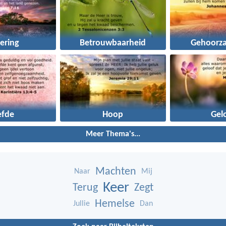
ering
Betrouwbaarheid
Gehoorz
efde
Hoop
Gel
Meer Thema's...
Machten
Naar
Mij
Keer
Terug
Zegt
Hemelse
Jullie
Dan