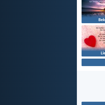
Bek
Li