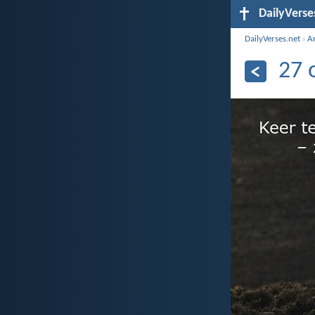
DailyVerse
DailyVerses.net
›
A
27 