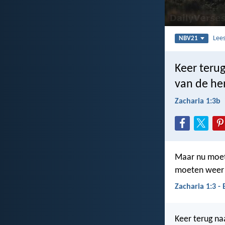
Lee
NBV21
Keer terug
van de he
Zacharia 1:3b
Maar nu moet 
moeten weer ga
Zacharia 1:3 -
Keer terug na