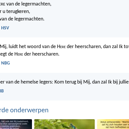
van de legermachten,
ERE
r u terugkeren,
van de legermachten.
- HSV
 Mij, luidt het woord van de H
ere
der heerscharen, dan zal Ik to
egt de H
ere
der heerscharen.
- NBG
er van de hemelse legers: Kom terug bij Mij, dan zal Ik bij jull
BB
erde onderwerpen