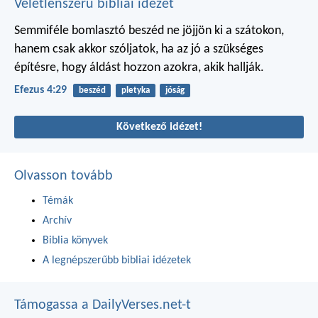
Véletlenszerű bibliai idézet
Semmiféle bomlasztó beszéd ne jöjjön ki a szátokon,
hanem csak akkor szóljatok, ha az jó a szükséges
építésre, hogy áldást hozzon azokra, akik hallják.
Efezus 4:29
beszéd
pletyka
jóság
Következő idézet!
Olvasson tovább
Témák
Archív
Biblia könyvek
A legnépszerűbb bibliai idézetek
Támogassa a DailyVerses.net-t