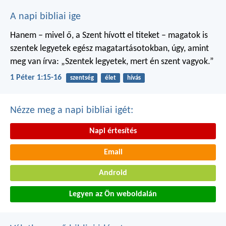
A napi bibliai ige
Hanem – mivel ő, a Szent hívott el titeket – magatok is
szentek legyetek egész magatartásotokban, úgy, amint
meg van írva: „Szentek legyetek, mert én szent vagyok.”
1 Péter 1:15-16
szentség
élet
hívás
Nézze meg a napi bibliai igét:
Napi értesítés
Email
Android
Legyen az Ön weboldalán