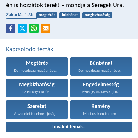
én is hozzátok térek! – mondja a Seregek Ura.
Zakariás 1:3b
megtérés
bűnbánat
megbízhatóság
engedelmesség
Kapcsolódó témák
Megtérés
Bűnbánat
De megalázza magát népem...
De megalázza magát népem...
Megbízhatóság
Engedelmesség
De hűséges az Úr...
Jézus így válaszolt: „Ha...
Szeretet
Remény
A szeretet türelmes, jóságos...
Mert csak én tudom...
További témák...