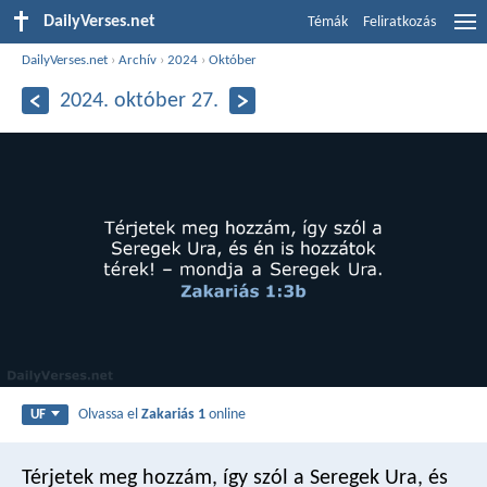
DailyVerses.net
Témák
Feliratkozás
DailyVerses.net
›
Archív
›
2024
›
Október
2024. október 27.
Olvassa el
Zakariás 1
online
UF
Térjetek meg hozzám, így szól a Seregek Ura, és