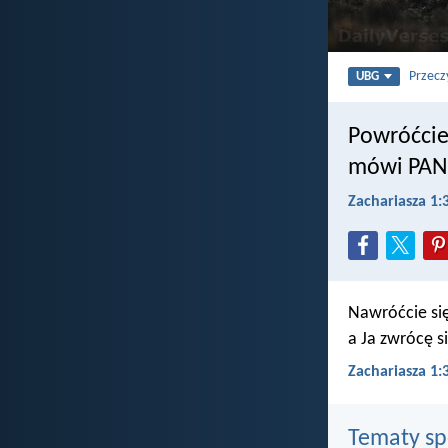
Przecz
UBG
Powróćcie
mówi PAN
Zachariasza 1:
Nawróćcie si
a Ja zwrócę 
Zachariasza 1
Tematy s