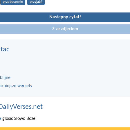
przebaczenie
przyjaźń
Nastepny cytat!
Z ze zdjeciem
ytac
blijne
arniejsze wersety
DailyVerses.net
e
glosic Slowo Boze: