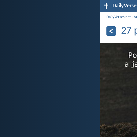
DailyVerse
DailyVerses.net
›
A
27 