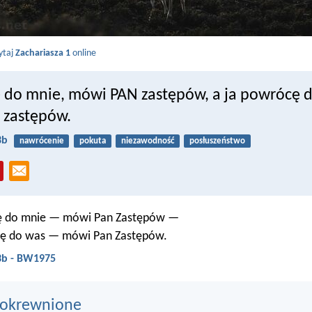
ytaj
Zachariasza 1
online
 do mnie, mówi PAN zastępów, a ja powrócę d
 zastępów.
3b
nawrócenie
pokuta
niezawodność
posłuszeństwo
ę do mnie — mówi Pan Zastępów —
się do was — mówi Pan Zastępów.
:3b - BW1975
pokrewnione