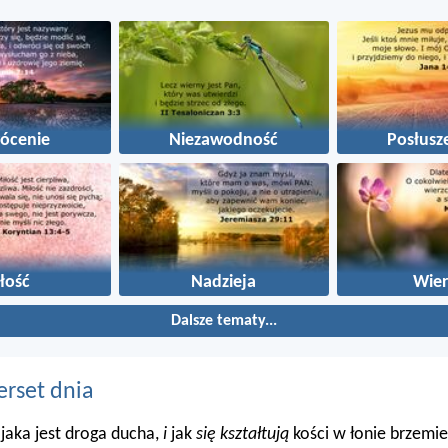
ócenie
Niezawodność
Posłusz
łość
Nadzieja
Wier
Dalsze tematy...
erset dnia
 jaka jest droga ducha,
i
jak
się kształtują
kości w łonie brzemie