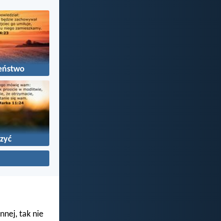
eństwo
zyć
nnej, tak nie