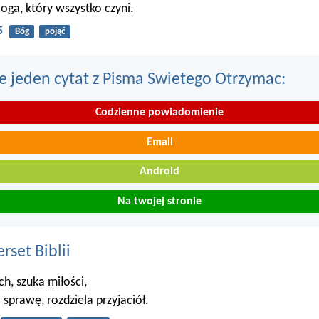
oga, który wszystko czyni.
5
Bóg
pojąć
e jeden cytat z Pisma Swietego Otrzymac:
Codzienne powiadomienie
Email
Android
Na twojej stronie
set Biblii
ch, szuka miłości,
 sprawę, rozdziela przyjaciół.