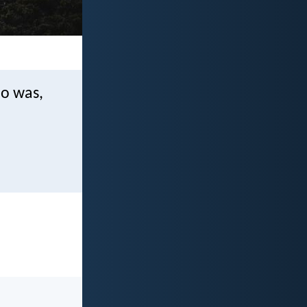
o was,