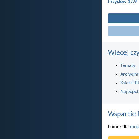
Przysłów 17:9
Wiecej cz
Tematy
Arciwum
Ksiazki Bi
Najpopul
Wsparcie 
Pomoz dla
mni