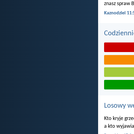
znasz spraw B
Kaznodziei 11:
Codzienni
Losowy wer
Kto kryje grze
a kto wyjawia