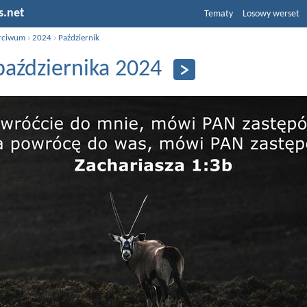
s.net
Tematy
Losowy werset
rciwum
›
2024
›
Październik
października 2024