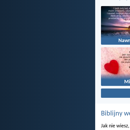
Nawr
Mi
Biblijny w
Jak nie wiesz,