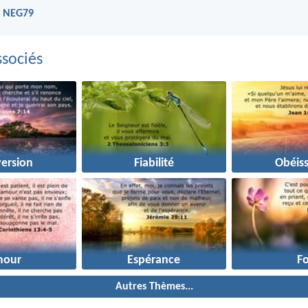
- NEG79
sociés
ersion
Fiabilité
Obéis
mour
Espérance
Fo
Autres Thèmes...