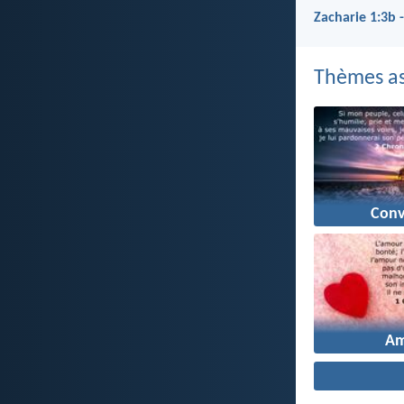
Zacharie 1:3b 
Thèmes as
Conv
A