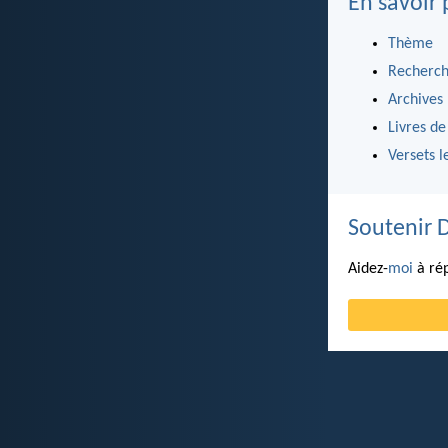
En savoir 
Thème
Recherch
Archives
Livres de
Versets l
Soutenir 
Aidez-
moi
à rép