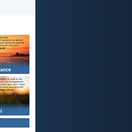
sance
i