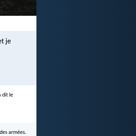
t je
 dit le
l des armées.