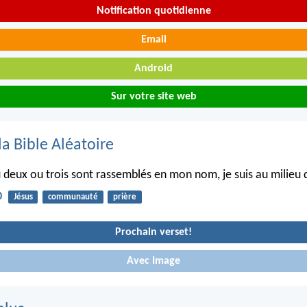
Notification quotidienne
Email
Android
Sur votre site web
la Bible Aléatoire
où deux ou trois sont rassemblés en mon nom, je suis au milieu 
0
Jésus
communauté
prière
Prochain verset!
Avec Image