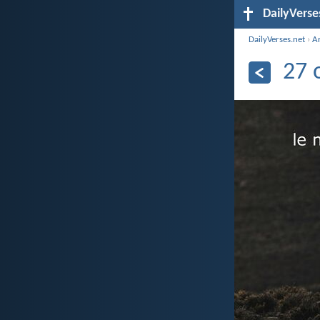
DailyVerse
DailyVerses.net
›
A
27 