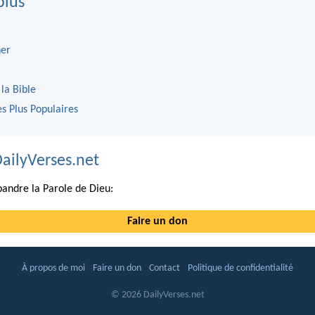
plus
er
 la Bible
es Plus Populaires
DailyVerses.net
andre la Parole de Dieu:
Faire un don
À propos de moi
Faire un don
Contact
Politique de confidentialité
© 2026 DailyVerses.net