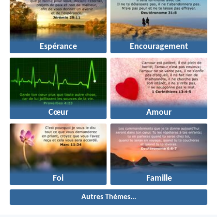
Espérance
Encouragement
Cœur
Amour
Foi
Famille
Autres Thèmes...