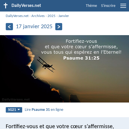
DailyVerses.net
Thème
S'inscrire
DailyVerses.net
›
Archives
›
2025
›
Janvier
17 janvier 2025
Lire
Psaume 31
en ligne
SG21
Fortifiez-vous et que votre cœur s’affermisse,