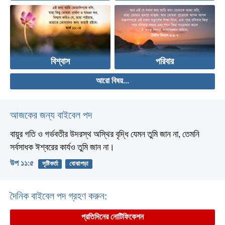
বিশ্বাস
পরিবার
আরো বিষয়...
আজকের জন্য বাইবেল পদ
বায়ুর গতি ও গর্ভবতীর উদরস্থ অস্থির বৃদ্ধি যেমন তুমি জান না, তেমনি
সর্বসাধক ঈশ্বরের কার্যও তুমি জান না।
উপ ১১:৫
সৃষ্টিকর্তা
বোঝাপড়া
দৈনিক বাইবেল পদ গ্রহণ করুন:
প্রতিদিনের নোটিফিকেশন