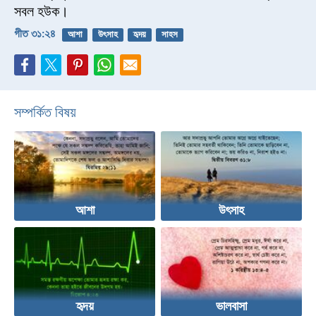
সবল হউক।
গীত ৩১:২৪
আশা
উৎসাহ
হৃদয়
সাহস
সম্পর্কিত বিষয়
আশা
উৎসাহ
হৃদয়
ভালবাসা