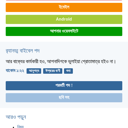
ইমেইল
Android
আপনার ওয়েবসাইটে
র‌্যানড্ম বাইবেল পদ
আর বাক্যের কার্যকারী হও, আপনাদিগকে ভুলাইয়া শ্রোতামাত্র হইও না।
যাকোব ১:২২
আনুগত্য
ঈশ্বরের বাণী
শুনা
পরবর্তী পদ !
ছবি সহ
আরও পড়ুন
বিষয়