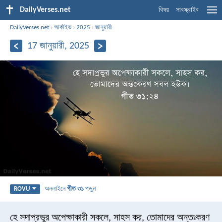
DailyVerses.net
বিষয়
সাবস্ক্রাইব
DailyVerses.net
›
আর্কাইভ
›
2025
›
জানুয়ারী
17 জানুয়ারী, 2025
অনলাইনে
গীত ৩১
পড়ুন
ROVU
হে সদাপ্রভুর অপেক্ষাকারী সকলে, সাহস কর,
তোমাদের অন্তঃকরণ