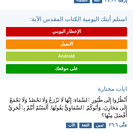
إِرْمِيَا ٢٣:‏٢٤
الله
السماء
استلم أيتك اليومية الكتاب المقدس الآية:
الإخطار اليومي
الايميل
Android
على موقعك
ايات مختارة
اُنْظُرُوا إِلَى طُيُورِ ٱلسَّمَاءِ: إِنَّهَا لَا تَزْرَعُ وَلَا تَحْصُدُ وَلَا تَجْمَعُ
إِلَى مَخَازِنَ، وَأَبُوكُمُ ٱلسَّمَاوِيُّ يَقُوتُهَا. أَلَسْتُمْ أَنْتُمْ بِٱلْحَرِيِّ
أَفْضَلَ مِنْهَا؟
مَتَّى ٦:‏٢٦
ثمين
الثقة
الأب