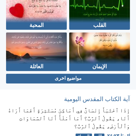
القلب
المحبة
الإيمان
العائلة
مواضيع اخرى
آية الكتاب المقدس اليومية
إِذَا ٱخْتَبَأَ إِنْسَانٌ فِي أَمَاكِنَ مُسْتَتِرَةٍ أَفَمَا أَرَاهُ
أَنَا، يَقُولُ ٱلرَّبُّ؟ أَمَا أَمْلَأُ أَنَا ٱلسَّمَاوَاتِ
وَٱلْأَرْضَ، يَقُولُ ٱلرَّبُّ؟