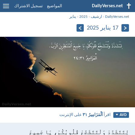
DailyVerses.net
المواضيع
تسجيل الاشتراك
DailyVerses.net
›
ارشيف
›
2025
›
يناير
17 يناير 2025
اقرأ
اَلْمَزَامِيرُ ٣١
على الإنترنت
AVD
لِتَتَشَدَّدْ وَلْتَتَشَجَّعْ قُلُوبُكُمْ، يَا جَمِيعَ