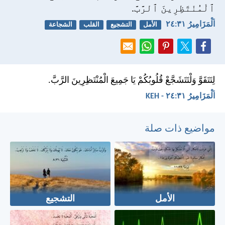
ٱلْمُنْتَظِرِينَ ٱلرَّبَّ.
اَلْمَزَامِيرُ ٣١:‏٢٤
الأمل
التشجيع
القلب
الشجاعة
لِتَتَقَوَّ وَلْتَتَشَجَّعْ قُلُوبُكُمْ يَا جَمِيعَ الْمُنْتَظِرِينَ الرَّبَّ.
اَلْمَزَامِيرُ ٣١:‏٢٤ - KEH
مواضيع ذات صلة
الأمل
التشجيع