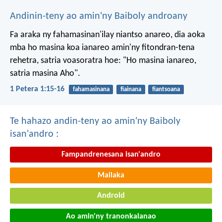
Andinin-teny ao amin'ny Baiboly androany
Fa araka ny fahamasinan'ilay niantso anareo, dia aoka
mba ho masina koa ianareo amin'ny fitondran-tena
rehetra, satria voasoratra hoe: "Ho masina ianareo,
satria masina Aho".
1 Petera 1:15-16
fahamasinana
fiainana
fiantsoana
Te hahazo andin-teny ao amin'ny Baiboly
isan'andro :
Fampandrenesana isan'andro
Mailaka
Android
Ao amin'ny tranonkalanao