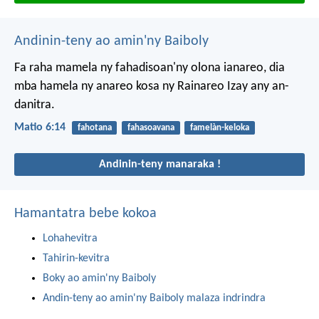
Andinin-teny ao amin'ny Baiboly
Fa raha mamela ny fahadisoan'ny olona ianareo, dia
mba hamela ny anareo kosa ny Rainareo Izay any an-
danitra.
Matio 6:14
fahotana
fahasoavana
famelàn-keloka
Andinin-teny manaraka !
Hamantatra bebe kokoa
Lohahevitra
Tahirin-kevitra
Boky ao amin'ny Baiboly
Andin-teny ao amin'ny Baiboly malaza indrindra