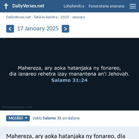
DailyVerses.net
Lohahevitra
Fanoratana anarana
DailyVerses.net
›
Tahirin-kevitra
›
2025
›
Janoary
17 Janoary 2025
Vakio
Salamo 31
an-dalana
MG1865
Mahereza, ary aoka hatanjaka ny fonareo,
dia