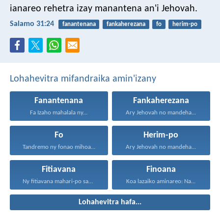
ianareo rehetra izay manantena an'i Jehovah.
Salamo 31:24
fanantenana
fankaherezana
fo
herim-po
Lohahevitra mifandraika amin'izany
Fanantenana
Fankaherezana
Fa Izaho mahalala ny...
Ary Jehovah no mandeha...
Fo
Herim-po
Tandremo ny fonao mihoatra...
Ary Jehovah no mandeha...
Fitiavana
Finoana
Ny fitiavana mahari-po sady...
Koa lazaiko aminareo: Na...
Lohahevitra hafa...