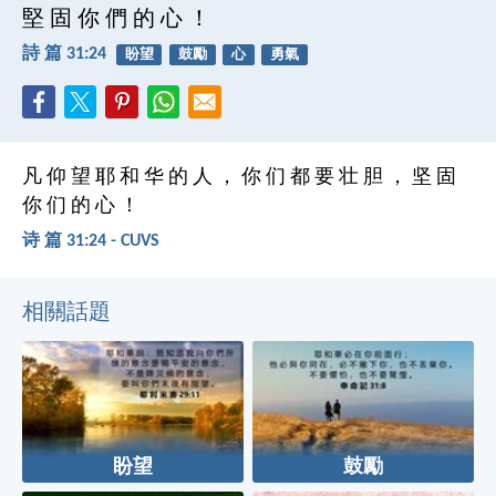
堅 固 你 們 的 心 ！
詩 篇 31:24
盼望
鼓勵
心
勇氣
凡 仰 望 耶 和 华 的 人 ， 你 们 都 要 壮 胆 ， 坚 固
你 们 的 心 ！
诗 篇 31:24 - CUVS
相關話題
盼望
鼓勵