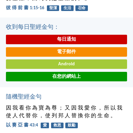
彼 得 前 書 1:15-16
聖潔
生活
召命
收到每日聖經金句：
每日通知
電子郵件
Android
在您的網站上
隨機聖經金句
因 我 看 你 為 寶 為 尊 ； 又 因 我 愛 你 ， 所 以 我
使 人 代 替 你 ， 使 列 邦 人 替 換 你 的 生 命 。
以 賽 亞 書 43:4
愛
救恩
鼓勵