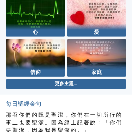
心
愛
信仰
家庭
更多主題...
每日聖經金句
那 召 你 們 的 既 是 聖 潔 ， 你 們 在 一 切 所 行 的
事 上 也 要 聖 潔 。 因 為 經 上 記 著 說 ： 「 你 們
要 聖 潔 ， 因 為 我 是 聖 潔 的 。 」