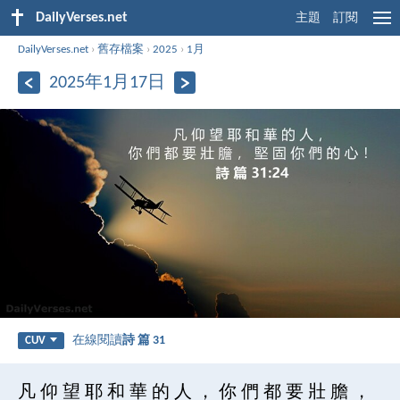
DailyVerses.net
主題
訂閱
DailyVerses.net
›
舊存檔案
›
2025
›
1月
2025年1月17日
在線閱讀
詩 篇 31
CUV
凡 仰 望 耶 和 華 的 人 ， 你 們 都 要 壯 膽 ，