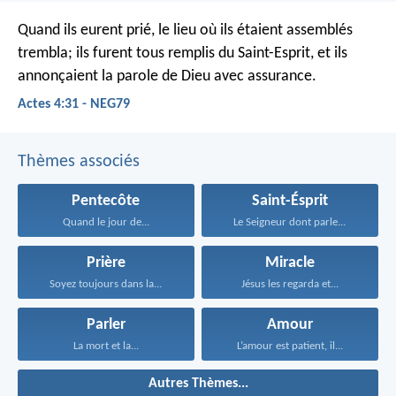
Quand ils eurent prié, le lieu où ils étaient assemblés
trembla; ils furent tous remplis du Saint-Esprit, et ils
annonçaient la parole de Dieu avec assurance.
Actes 4:31 - NEG79
Thèmes associés
Pentecôte
Saint-Ésprit
Quand le jour de...
Le Seigneur dont parle...
Prière
Miracle
Soyez toujours dans la...
Jésus les regarda et...
Parler
Amour
La mort et la...
L’amour est patient, il...
Autres Thèmes...