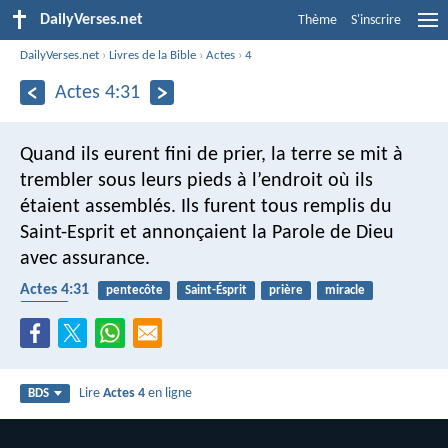
DailyVerses.net
Thème
S'inscrire
DailyVerses.net
›
Livres de la Bible
›
Actes
›
4
Actes 4:31
Quand ils eurent fini de prier, la terre se mit à
trembler sous leurs pieds à l’endroit où ils
étaient assemblés. Ils furent tous remplis du
Saint-Esprit et annonçaient la Parole de Dieu
avec assurance.
Actes 4:31
pentecôte
Saint-Ésprit
prière
miracle
parler
Lire
Actes 4
en ligne
BDS