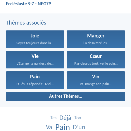
Ecclésiaste 9:7 - NEG79
Thèmes associés
Joie
Manger
Soyez toujours dans la...
Il a désaltéré les...
Vie
Cœur
L’Eternel te gardera de...
Par-dessus tout, veille soigneusement...
Pain
Vin
Et Jésus répondit : Moi...
Va, mange ton pain...
Autres Thèmes...
Déjà
Tes
Ton
Pain
Va
D’un