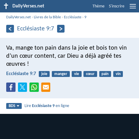
DailyVerses.net
Thème
S'inscrire
DailyVerses.net
›
Livres de la Bible
›
Ecclésiaste
›
9
Ecclésiaste 9:7
Va, mange ton pain dans la joie et bois ton vin
d’un cœur content, car Dieu a déjà agréé tes
œuvres !
Ecclésiaste 9:7
joie
manger
vie
cœur
pain
vin
Lire
Ecclésiaste 9
en ligne
BDS