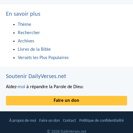
En savoir plus
Thème
Rechercher
Archives
Livres de la Bible
Versets les Plus Populaires
Soutenir DailyVerses.net
Aidez-
moi
à répandre la Parole de Dieu:
Faire un don
À propos de moi
Faire un don
Contact
Politique de confidentialité
© 2026 DailyVerses.net