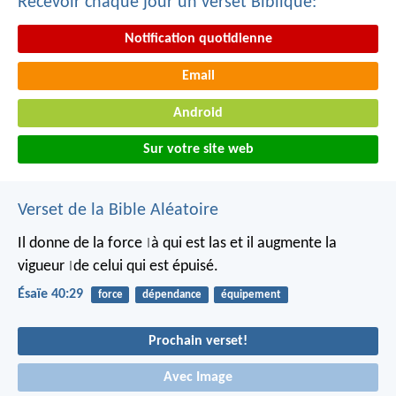
Recevoir chaque jour un verset Biblique:
Notification quotidienne
Email
Android
Sur votre site web
Verset de la Bible Aléatoire
Il donne de la force
à qui est las
et il augmente la
|
vigueur
de celui qui est épuisé.
|
Ésaïe 40:29
force
dépendance
équipement
Prochain verset!
Avec Image