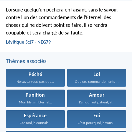
Lorsque quelqu’un péchera en faisant, sans le savoir,
contre l’un des commandements de l’Eternel, des
choses qui ne doivent point se faire, il se rendra
coupable et sera chargé de sa faute.
Lévitique 5:17 - NEG79
Thèmes associés
Péché
Loi
Ne savez-vous pas que...
Que ces commandements que...
Punition
Amour
Mon fils, si l’Eternel...
L’amour est patient, il...
Espérance
Foi
Car moi je connais...
C’est pourquoi je vous...