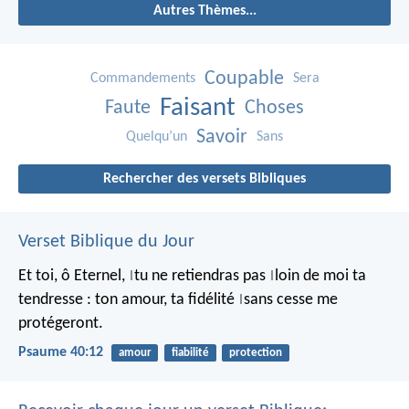
Autres Thèmes...
Coupable
Commandements
Sera
Faisant
Faute
Choses
Savoir
Quelqu’un
Sans
Rechercher des versets Bibliques
Verset Biblique du Jour
Et toi, ô Eternel,
tu ne retiendras pas
loin de moi ta
|
|
tendresse :
ton amour, ta fidélité
sans cesse me
|
protégeront.
Psaume 40:12
amour
fiabilité
protection