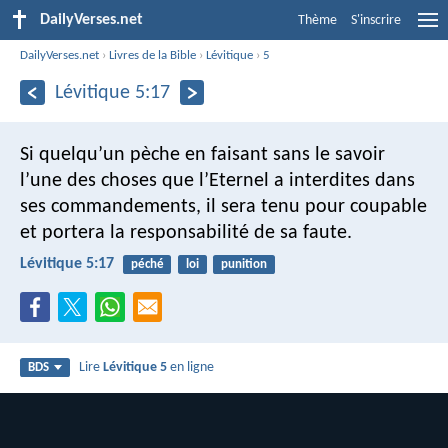
DailyVerses.net
Thème
S'inscrire
DailyVerses.net
›
Livres de la Bible
›
Lévitique
›
5
Lévitique 5:17
Si quelqu’un pèche en faisant sans le savoir
l’une des choses que l’Eternel a interdites dans
ses commandements, il sera tenu pour coupable
et portera la responsabilité de sa faute.
Lévitique 5:17
péché
loi
punition
Lire
Lévitique 5
en ligne
BDS