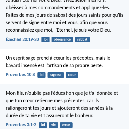
Je suis l’Eternel votre Dieu. Vivez selon mes lois,
obéissez à mes commandements et appliquez-les.
Faites de mes jours de sabbat des jours saints pour qu’ils
servent de signe entre moi et vous, afin que vous
reconnaissiez que moi, l’Eternel, je suis votre Dieu.
Ézéchiel 20:19-20
loi
obéissance
sabbat
Un esprit sage prend à cœur les préceptes,
mais le
bavard insensé est l’artisan de sa propre perte.
Proverbes 10:8
loi
sagesse
cœur
Mon fils, n’oublie pas l’éducation que je t’ai donnée
et
que ton cœur retienne mes préceptes,
car ils
rallongeront tes jours et ajouteront des années à la
durée de ta vie
et t’assureront le bonheur.
Proverbes 3:1-2
loi
vie
cœur