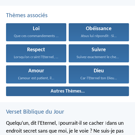
Thèmes associés
Loi
Obéissance
Que ces commandements que...
Jésus lui répondit : Si...
Respect
Suivre
Lorsqu’on craint l’Eternel, on...
Suivez exactement le chemin...
Amour
Dieu
L’amour est patient, il...
Car l’Eternel ton Dieu...
Autres Thèmes...
Verset Biblique du Jour
Quelqu’un, dit l’Eternel,
pourrait-il se cacher
dans un
|
|
endroit secret
sans que moi, je le voie ?
Ne suis-je pas