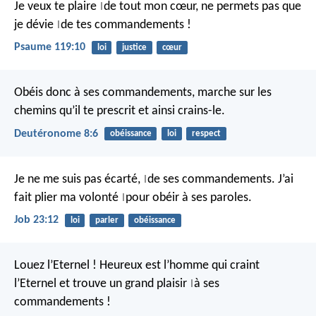
Je veux te plaire
de tout mon cœur,
ne permets pas que
|
je dévie
de tes commandements !
|
Psaume 119:10
loi
justice
cœur
Obéis donc à ses commandements, marche sur les
chemins qu’il te prescrit et ainsi crains-le.
Deutéronome 8:6
obéissance
loi
respect
Je ne me suis pas écarté,
de ses commandements.
J’ai
|
fait plier ma volonté
pour obéir à ses paroles.
|
Job 23:12
loi
parler
obéissance
Louez l’Eternel !
Heureux est l’homme qui craint
l’Eternel
et trouve un grand plaisir
à ses
|
commandements !