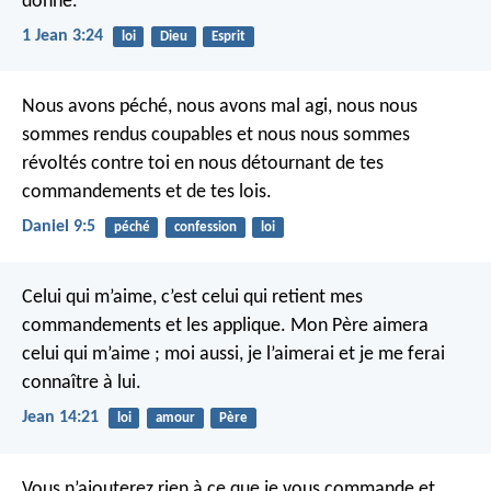
donné.
1 Jean 3:24
loi
Dieu
Esprit
Nous avons péché, nous avons mal agi, nous nous
sommes rendus coupables et nous nous sommes
révoltés contre toi en nous détournant de tes
commandements et de tes lois.
Daniel 9:5
péché
confession
loi
Celui qui m’aime, c’est celui qui retient mes
commandements et les applique. Mon Père aimera
celui qui m’aime ; moi aussi, je l’aimerai et je me ferai
connaître à lui.
Jean 14:21
loi
amour
Père
Vous n’ajouterez rien à ce que je vous commande et