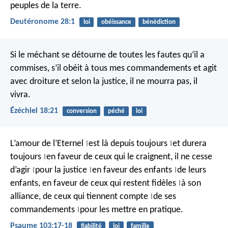
peuples de la terre.
Deutéronome 28:1
loi
obéissance
bénédiction
Si le méchant se détourne de toutes les fautes qu’il a
commises, s’il obéit à tous mes commandements et agit
avec droiture et selon la justice, il ne mourra pas, il
vivra.
Ézéchiel 18:21
conversion
péché
loi
L’amour de l’Eternel
est là depuis toujours
et durera
|
|
toujours
en faveur de ceux qui le craignent,
il ne cesse
|
d’agir
pour la justice
en faveur des enfants
de leurs
|
|
|
enfants,
en faveur de ceux qui restent fidèles
à son
|
alliance,
de ceux qui tiennent compte
de ses
|
commandements
pour les mettre en pratique.
|
Psaume 103:17-18
fiabilité
loi
famille