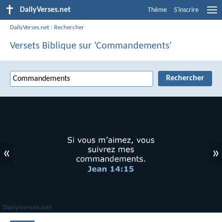
DailyVerses.net
Thème
S'inscrire
DailyVerses.net
›
Rechercher
Versets Biblique sur 'Commandements'
«
»