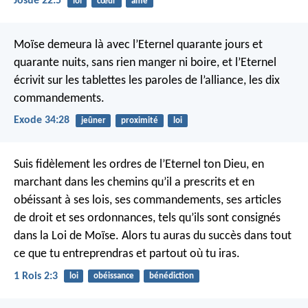
Josué 22:5
loi
cœur
âme
Moïse demeura là avec l’Eternel quarante jours et
quarante nuits, sans rien manger ni boire, et l’Eternel
écrivit sur les tablettes les paroles de l’alliance, les dix
commandements.
Exode 34:28
jeûner
proximité
loi
Suis fidèlement les ordres de l’Eternel ton Dieu, en
marchant dans les chemins qu’il a prescrits et en
obéissant à ses lois, ses commandements, ses articles
de droit et ses ordonnances, tels qu’ils sont consignés
dans la Loi de Moïse. Alors tu auras du succès dans tout
ce que tu entreprendras et partout où tu iras.
1 Rois 2:3
loi
obéissance
bénédiction