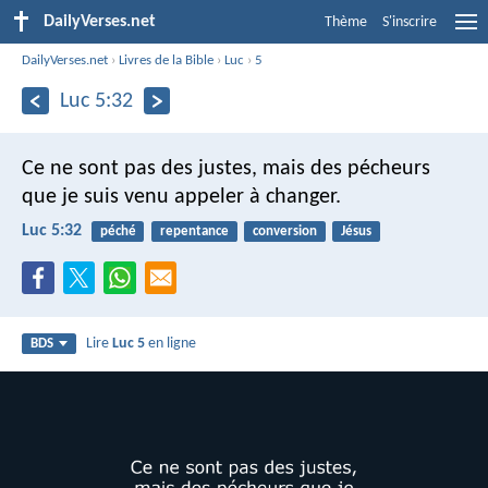
DailyVerses.net
Thème
S'inscrire
DailyVerses.net
›
Livres de la Bible
›
Luc
›
5
Luc 5:32
Ce ne sont pas des justes, mais des pécheurs
que je suis venu appeler à changer.
Luc 5:32
péché
repentance
conversion
Jésus
Lire
Luc 5
en ligne
BDS