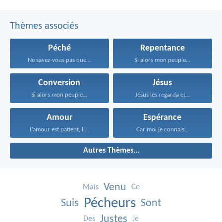
Thèmes associés
Péché
Repentance
Ne savez-vous pas que...
Si alors mon peuple...
Conversion
Jésus
Si alors mon peuple...
Jésus les regarda et...
Amour
Espérance
L’amour est patient, il...
Car moi je connais...
Autres Thèmes...
Venu
Mais
Ce
Pécheurs
Suis
Sont
Justes
Des
Je