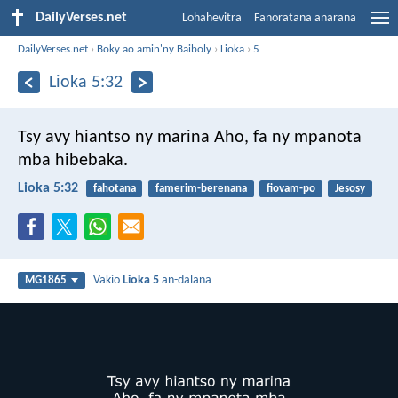
DailyVerses.net
Lohahevitra
Fanoratana anarana
DailyVerses.net
›
Boky ao amin'ny Baiboly
›
Lioka
›
5
Lioka 5:32
Tsy avy hiantso ny marina Aho, fa ny mpanota
mba hibebaka.
Lioka 5:32
fahotana
famerim-berenana
fiovam-po
Jesosy
Vakio
Lioka 5
an-dalana
MG1865