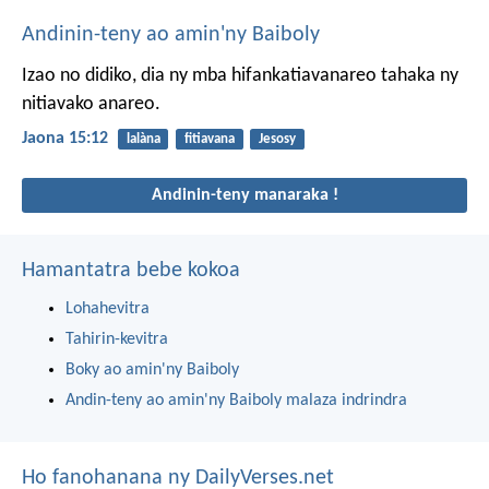
Andinin-teny ao amin'ny Baiboly
Izao no didiko, dia ny mba hifankatiavanareo tahaka ny
nitiavako anareo.
Jaona 15:12
lalàna
fitiavana
Jesosy
Andinin-teny manaraka !
Hamantatra bebe kokoa
Lohahevitra
Tahirin-kevitra
Boky ao amin'ny Baiboly
Andin-teny ao amin'ny Baiboly malaza indrindra
Ho fanohanana ny DailyVerses.net