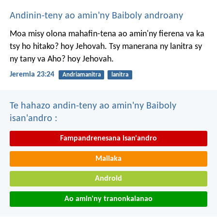
Andinin-teny ao amin'ny Baiboly androany
Moa misy olona mahafin-tena ao amin'ny fierena va ka
tsy ho hitako? hoy Jehovah. Tsy manerana ny lanitra sy
ny tany va Aho? hoy Jehovah.
Jeremia 23:24
Andriamanitra
lanitra
Te hahazo andin-teny ao amin'ny Baiboly
isan'andro :
Fampandrenesana isan'andro
Mailaka
Android
Ao amin'ny tranonkalanao