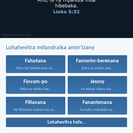
Lohahevitra mifandraika amin'izany
Fahotana
Famerim-berenana
Moa tsy fantatrareo va...
Raha ny oloko izay...
Fiovam-po
Jesosy
Raha ny oloko izay...
Fa Jesosy nijery azy...
Fitiavana
Fanantenana
Ny fitiavana mahari-po sady...
Fa Izaho mahalala ny...
Lohahevitra hafa...