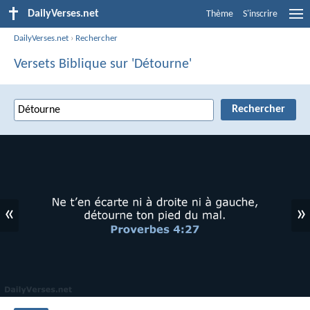
DailyVerses.net
Thème
S'inscrire
DailyVerses.net
›
Rechercher
Versets Biblique sur 'Détourne'
«
»