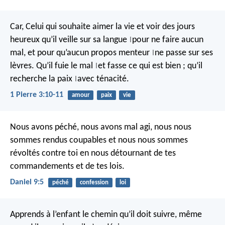
Car,
Celui qui souhaite aimer la vie
et voir des jours
heureux
qu’il veille sur sa langue
pour ne faire aucun
|
mal,
et pour qu’aucun propos menteur
ne passe sur ses
|
lèvres.
Qu’il fuie le mal
et fasse ce qui est bien ;
qu’il
|
recherche la paix
avec ténacité.
|
1 Pierre 3:10-11
amour
paix
vie
Nous avons péché, nous avons mal agi, nous nous
sommes rendus coupables et nous nous sommes
révoltés contre toi en nous détournant de tes
commandements et de tes lois.
Daniel 9:5
péché
confession
loi
Apprends à l’enfant le chemin qu’il doit suivre,
même