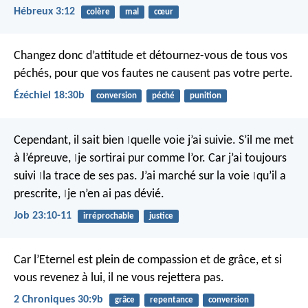
Hébreux 3:12
colère
mal
cœur
Changez donc d’attitude et détournez-vous de tous vos
péchés, pour que vos fautes ne causent pas votre perte.
Ézéchiel 18:30b
conversion
péché
punition
Cependant, il sait bien
quelle voie j’ai suivie.
S’il me met
|
à l’épreuve,
je sortirai pur comme l’or.
Car j’ai toujours
|
suivi
la trace de ses pas.
J’ai marché sur la voie
qu’il a
|
|
prescrite,
je n’en ai pas dévié.
|
Job 23:10-11
irréprochable
justice
Car l’Eternel est plein de compassion et de grâce, et si
vous revenez à lui, il ne vous rejettera pas.
2 Chroniques 30:9b
grâce
repentance
conversion