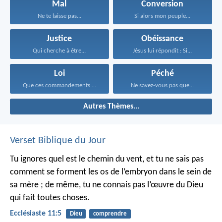
Mal
Conversion
Ne te laisse pas...
Si alors mon peuple...
Justice
Obéissance
Qui cherche à être...
Jésus lui répondit : Si...
Loi
Péché
Que ces commandements que...
Ne savez-vous pas que...
Autres Thèmes...
Verset Biblique du Jour
Tu ignores quel est le chemin du vent, et tu ne sais pas
comment se forment les os de l’embryon dans le sein de
sa mère ; de même, tu ne connais pas l’œuvre du Dieu
qui fait toutes choses.
Ecclésiaste 11:5
Dieu
comprendre