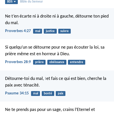
BDS
Bible du Semeur
Ne t’en écarte ni à droite ni à gauche,
détourne ton pied
du mal.
Proverbes 4:27
mal
justice
suivre
Si quelqu’un se détourne pour ne pas écouter la loi,
sa
prière même est en horreur à Dieu.
Proverbes 28:9
prière
obéissance
entendre
Détourne-toi du mal,
et fais ce qui est bien,
cherche la
|
paix avec ténacité.
Psaume 34:15
mal
bonté
paix
Ne te prends pas pour un sage,
crains l’Eternel et