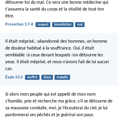
détourne-toi du mal.
Ce sera une bonne médecine qui
t’assurera la santé du corps
et la vitalité de tout ton
être.
Proverbes 3:7-8
respect
bénédiction
mal
Il était méprisé,
abandonné des hommes,
un homme
|
de douleur
habitué à la souffrance.
Oui, il était
semblable
à ceux devant lesquels
on détourne les
|
|
yeux.
Il était méprisé,
et nous n’avons fait de lui aucun
cas.
Ésaïe 53:3
souffrir
Jésus
maladie
Si alors mon peuple qui est appelé de mon nom
s’humilie, prie et recherche ma grâce, s’il se détourne de
sa mauvaise conduite, moi, je l’écouterai du ciel, je lui
pardonnerai ses péchés et je guérirai son pays.