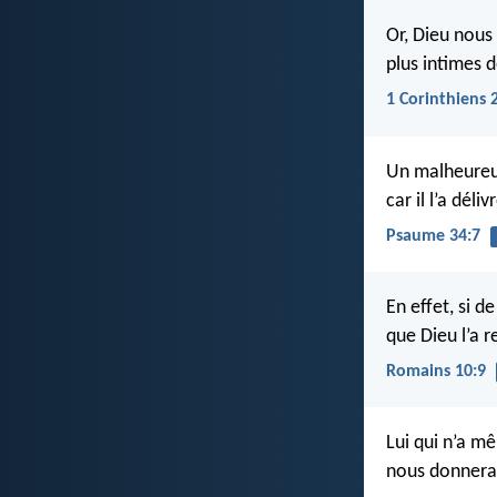
Or, Dieu nous 
plus intimes d
1 Corinthiens 
Un malheureu
car il l’a déliv
Psaume 34:7
En effet, si d
que Dieu l’a r
Romains 10:9
Lui qui n’a m
nous donnerait