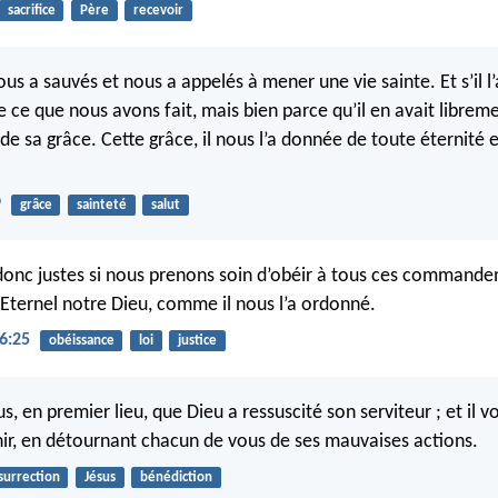
sacrifice
Père
recevoir
nous a sauvés et nous a appelés à mener une vie sainte. Et s’il l’a
e ce que nous avons fait, mais bien parce qu’il en avait librem
 de sa grâce. Cette grâce, il nous l’a donnée de toute éternité 
9
grâce
sainteté
salut
onc justes si nous prenons soin d’obéir à tous ces command
’Eternel notre Dieu, comme il nous l’a ordonné.
6:25
obéissance
loi
justice
s, en premier lieu, que Dieu a ressuscité son serviteur ; et il v
ir, en détournant chacun de vous de ses mauvaises actions.
surrection
Jésus
bénédiction