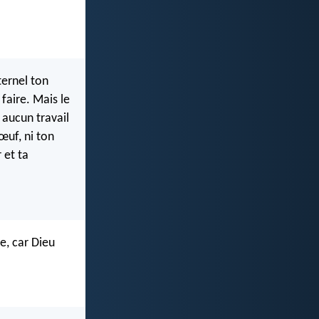
ternel ton
 faire. Mais le
 aucun travail
 bœuf, ni ton
 et ta
e, car Dieu