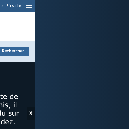
re
S'inscrire
»