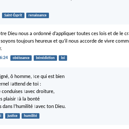
Saint-Ésprit
renaissance
otre Dieu nous a ordonné d’appliquer toutes ces lois et de le cr
 soyons toujours heureux et qu’il nous accorde de vivre comme i
r.
6:24
obéissance
bénédiction
loi
eigné, ô homme,
ce qui est bien
|
ernel
attend de toi :
|
te conduises
avec droiture,
|
s plaisir
à la bonté
|
s dans l’humilité
avec ton Dieu.
|
i
justice
humilité