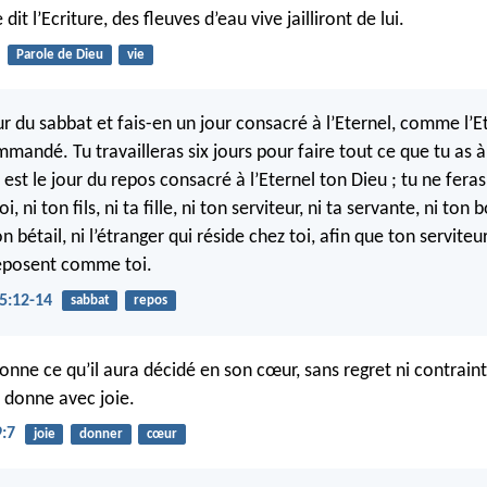
it l’Ecriture, des fleuves d’eau vive jailliront de lui.
Parole de Dieu
vie
ur du sabbat et fais-en un jour consacré à l’Eternel, comme l’E
mmandé. Tu travailleras six jours pour faire tout ce que tu as à
est le jour du repos consacré à l’Eternel ton Dieu ; tu ne feras
toi, ni ton fils, ni ta fille, ni ton serviteur, ni ta servante, ni ton
on bétail, ni l’étranger qui réside chez toi, afin que ton serviteur
reposent comme toi.
5:12-14
sabbat
repos
nne ce qu’il aura décidé en son cœur, sans regret ni contraint
i donne avec joie.
9:7
joie
donner
cœur