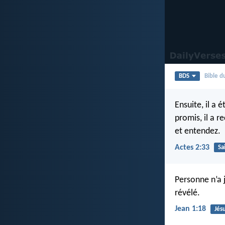
BDS
Bible 
Ensuite, il a 
promis, il a r
et entendez.
Actes 2:33
Sa
Personne n’a j
révélé.
Jean 1:18
Jés