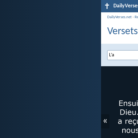
DailyVerse
DailyVerses.net
›
R
Versets
«