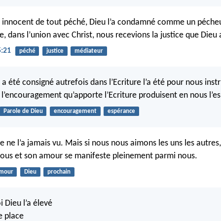
it innocent de tout péché, Dieu l’a condamné comme un péche
e, dans l’union avec Christ, nous recevions la justice que Dieu
5:21
péché
justice
médiateur
 a été consigné autrefois dans l’Ecriture l’a été pour nous instr
t l’encouragement qu’apporte l’Ecriture produisent en nous l’e
Parole de Dieu
encouragement
espérance
 ne l’a jamais vu. Mais si nous nous aimons les uns les autres
ous et son amour se manifeste pleinement parmi nous.
mour
Dieu
prochain
 Dieu l’a élevé
e place