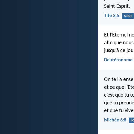
Saint-Esprit.
Tite 3:5
salut
Et l’Eternel n
afin que nous
jusqu’à ce jou
Deutéronome 
On te l’a ens
et ce que l’Et
c’est que tu 
que tu prenne
et que tu vive
Michée 6:8
lo