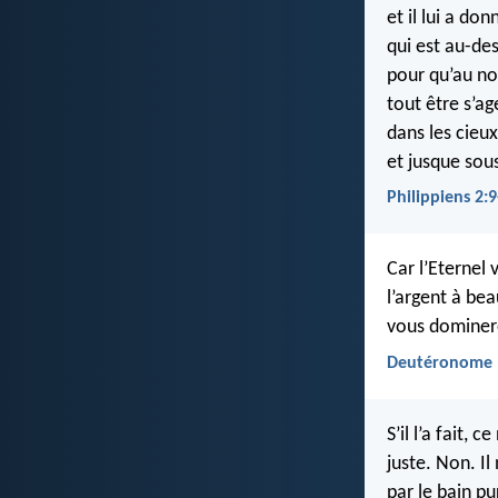
et il lui a do
qui est au-de
pour qu’au n
tout être s’ag
dans les cieux
et jusque sous
Philippiens 2:9
Car l’Eternel
l’argent à be
vous dominer
Deutéronome 
S’il l’a fait,
juste. Non. I
par le bain pu