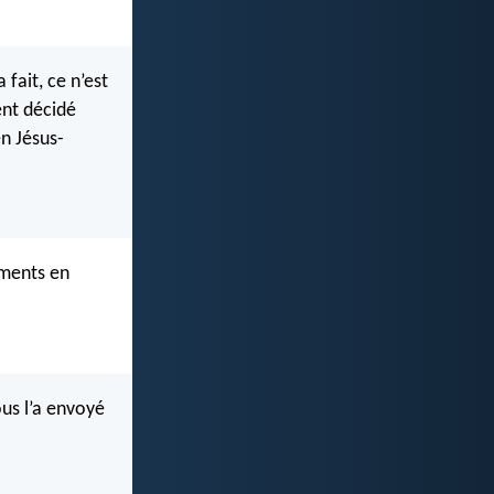
 fait, ce n’est
ent décidé
en Jésus-
ements en
ous l’a envoyé