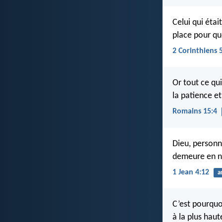
Celui qui éta
place pour qu
2 Corinthiens 
Or tout ce qui
la patience e
Romains 15:4
Dieu, personne
demeure en n
1 Jean 4:12
a
C’est pourquoi
à la plus haut