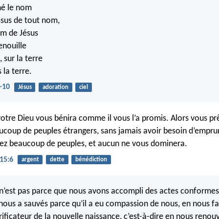
nné le nom
ssus de tout nom,
om de Jésus
enouille
, sur la terre
 la terre.
-10
Jésus
adoration
ciel
 votre Dieu vous bénira comme il vous l’a promis. Alors vous pr
aucoup de peuples étrangers, sans jamais avoir besoin d’emprun
ez beaucoup de peuples, et aucun ne vous dominera.
15:6
argent
dette
bénédiction
 ce n’est pas parce que nous avons accompli des actes conformes
l nous a sauvés parce qu’il a eu compassion de nous, en nous fa
rificateur de la nouvelle naissance, c’est-à-dire en nous renouv