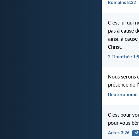
Romains 8:32
C’est lui qui 
pas à cause d
ainsi, à cause
Christ.
2 Timothée 1:
Nous serons d
présence de l
Deutéronome 
C’est pour vou
pour vous bén
Actes 3:26
ré