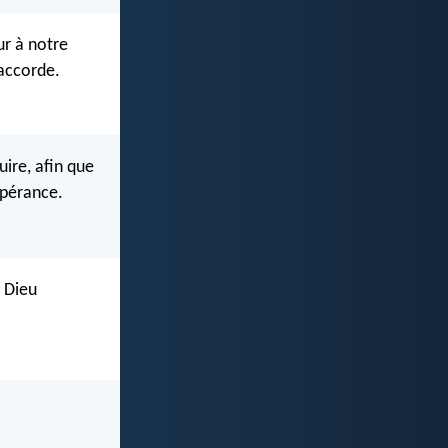
ur à notre
 accorde.
uire, afin que
spérance.
, Dieu