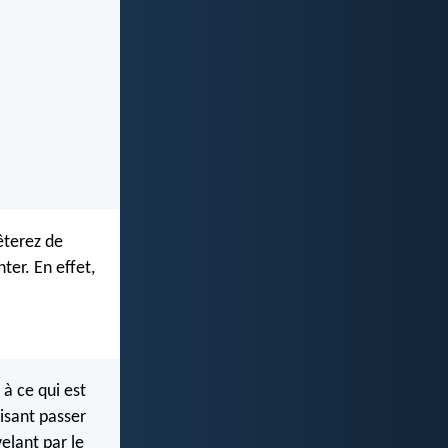
êterez de
ter. En effet,
 à ce qui est
isant passer
elant par le