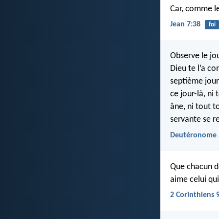
Car, comme le d
Jean 7:38
foi
Observe le jo
Dieu te l’a co
septième jour 
ce jour-là, ni 
âne, ni tout t
servante se 
Deutéronome 
Que chacun do
aime celui qu
2 Corinthiens 